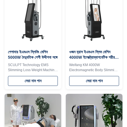
increase muscledensity and
increase muscledensity and
volume * REDUCE FAT The
volume * REDUCE FAT The
ultimate contraction of muscle
ultimate contraction of muscle
needsa large amount of energy
needsa large amount of energy
supply, so thefat cells beside the
supply, so thefat cells beside the
muscle are
muscle are
alsoconsumed,leading to
alsoconsumed,leading to
naturalapoptosis and
naturalapoptosis and
effectivereduction of fatthickness
effectivereduction of fatthickness
* Muscle Sculpt Exercising
* Muscle Sculpt
পেশাদার ইএমএস স্লিমিং মেশিন
ওজন হ্রাস ইএমএস স্লিম মেশিন
5000W বৈদ্যুতিক পেশী উদ্দীপনা সঙ্গে
4000W ইলেক্ট্রোম্যাগনেটিক শরীর
স্লিমিং ইএমএস ভাস্কর্য মেশিন
SCULPT Technology EMS
Weifang KM 4000W
Slimming Loss Weight Machine
Electromagnetic Body Slimming
With Electrical Muscle
EMS Sculpting Machine For
Stimulation Products
Firming Body Weifang KM
সেরা দাম পান
সেরা দাম পান
Description Function Function *
4000W big power
BUILD MUSCLE The muscle
electromagnetic body slimming
contracts 30000 times withhigh
ems sculpting machine maquina
frequency and intensity, so asto
de esculpir build muscle device
train and increase
buy 10 units get 1 free
muscledensity and volume *
Distributors wanted! Free
REDUCE FAT The ultimate
Shipping is sea transportation .
contraction of muscle needsa
Need other mode of transport,
large amount of energy supply,
please kindly contact sales.