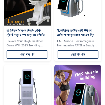
needsa large amount of energy
customization 6. Two-year
supply, so thefat cells beside the
warranty 50% discount, please
muscle are
consult for specific activities
alsoconsumed,leading to
Free Shipping is sea
naturalapoptosis and
transportation . Need other
effectivereduction of fatthickness
mode of transport, please
* Muscle Sculpt
বাণিজ্যিক ইএমএস স্লিমিং মেশিন
ইলেক্ট্রোম্যাগনেটিক পেশী উদ্দীপনা
সৌন্দর্য সেলুন / স্পা জন্য 10 ইঞ্চি টাচ
মেশিন অ আক্রমণাত্মক আরএফ স্লিম
স্ক্রিন
বিউটি মেশিন 5000W ওজন কমানোর
Elevate Your Thigh Treatment
EMS Muscle Electromagnetic
জন্য
Game With 2023 Trending
Non-Invasive RF Slim Beauty
Teslabodysculpt EMS Emlim
Machine 5000w For Weight
Bodyems Would you want to get
Loss Products Description
সেরা দাম পান
সেরা দাম পান
quick reply within 24 hours
Function Function * BUILD
online ? Please contact my
MUSCLE The muscle contracts
Tel/WhatsApp/Wechat number :
30000 times withhigh frequency
+8615095095081 The
and intensity, so asto train and
professional machine is use for
increase muscledensity and
beauty salon, spa, clinic ect. We
volume * REDUCE FAT The
can offer OEM/ODM for our
ultimate contraction of muscle
distributors. Function Function *
needsa large amount of energy
BUILD MUSCLE The muscle
supply, so thefat cells beside the
contracts 30000 times withhigh
muscle are
frequency and intensity, so asto
alsoconsumed,leading to
train and increase
naturalapoptosis and