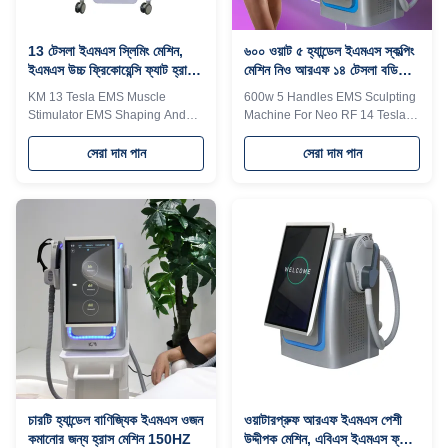
muscledensity and volume *
effectivereduction of fatthickness
REDUCE
* Muscle Sculpt
13 টেসলা ইএমএস স্লিমিং মেশিন,
৬০০ ওয়াট ৫ হ্যান্ডেল ইএমএস স্কল্পিং
ইএমএস উচ্চ ফ্রিকোয়েন্সি ফ্যাট হ্রাস
মেশিন নিও আরএফ ১৪ টেসলা বডি
মেশিন সিই অনুমোদিত
স্কল্পিং বডি স্লিমিং
KM 13 Tesla EMS Muscle
600w 5 Handles EMS Sculpting
Stimulator EMS Shaping And
Machine For Neo RF 14 Tesla
Sculpting In Portuguese
Bodi Sculpting Body Slimming
Language KM 13 Tesla Ems
Products Description Function
সেরা দাম পান
সেরা দাম পান
body slim ems muscle
Function * BUILD MUSCLE The
stimulator/ ems shaping sculpt
muscle contracts 30000 times
machine/EMS Shaping neo
withhigh frequency and
electromagnetic body sculpt
intensity, so asto train and
Why choose us? 1. Weifang KM
increase muscledensity and
No. 1 in sales of beauty
volume * REDUCE FAT The
equipment on 2. Hot selling 808
ultimate contraction of muscle
laser hair removal
needsa large amount of energy
machine,Soprano ice platinum
supply, so thefat cells beside the
Titanium laser, EMS body
muscle are
sculpting muscle stimulator
alsoconsumed,leading to
machine 3. Support fast delivery
naturalapoptosis and
within three days 4. Minimum
effectivereduction of fatthickness
30% payment method 5
* Muscle Sculpt
চারটি হ্যান্ডেল বাণিজ্যিক ইএমএস ওজন
ওয়াটারপ্রুফ আরএফ ইএমএস পেশী
কমানোর জন্য হ্রাস মেশিন 150HZ
উদ্দীপক মেশিন, এবিএস ইএমএস ফ্যাট