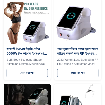
machine Why choose us? 1.
electric ems muscle stimulator
Weifang KM No. 1 in sales of
Why choose us? 1. Weifang KM
beauty equipment on 2. Hot
No. 1 in sales of beauty
selling 808 laser hair removal
equipment on 2. Hot selling 808
machine, ice platinum Titanium
laser hair removal
laser, EMS body sculpting
machine,Soprano ice platinum
muscle stimulator machine 3.
Titanium laser, EMS body
Support fast delivery within
sculpting muscle stimulator
three days 4. Minimum 30%
machine 3. Support fast delivery
payment method 5.
within three days 4. Minimum
30%
জলরোধী ইএমএস স্লিমিং মেশিন
ওজন হ্রাস শরীরের পাতলা দ্রুত পাতলা
5000W নিও আরএফ ইএমএস পেশী
শরীরের ভাস্কর্য জন্য RF ইএমএস
বিল্ডিং স্টিমুলেটর
পেশী উদ্দীপক মেশিন
EMS Body Sculpting Shape
2023 Weight Loss Body Slim RF
Slimming System Machine/Neo
EMS Muscle Stimulator Machine
RF EMS Muscle Building
For Fast Slim Body Sculpting
Stimulator Products Description
Why choose us? 1. Weifang KM
সেরা দাম পান
সেরা দাম পান
Function Function * BUILD
No. 1 in sales of beauty
MUSCLE The muscle contracts
equipment on 2. Hot selling 808
30000 times withhigh frequency
laser hair removal machine 3.
and intensity, so asto train and
Support fast delivery within
increase muscledensity and
three days 4. Minimum 30%
volume * REDUCE FAT The
payment method 5. Support
ultimate contraction of muscle
product appearance