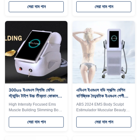
Equipment For Weight Loss
Successful Weight Loss In
2023 Weifang KM EMS sculpt
Green Shell Top selling!! Top
সেরা দাম পান
সেরা দাম পান
face and body slimming
selling!! best bipolar rf portable
machine muscle stimulation
beauty machine for sale
equipment Would you want to
Weifang KM RenaSculpt
get quick reply within 24 hours
electromagnetic muscle
online ? Please contact my
stimulation 7 tesla device
Tel/WhatsApp/Wechat number :
portable RenaSculpt machine
+8613792693152 The
for salon Product Description
professional machine is use for
What is HI-EMT ? HI-EMT
beauty salon, spa, clinic ect. We
device designed for aesthetic
can offer OEM/ODM for our
purpose, having 2(two)
distributors. Function Function *
applicators with higher intensity.
BUILD MUSCLE The muscle
It’s cutting-edge technology in
contracts 30000 times withhigh
non-invasive body contouring,
as it not
300us ইএমএস স্লিমিং মেশিন
এবিএস ইএমএস বডি স্কল্পিং মেশিন
স্ট্যান্ডিং টাইপ উচ্চ তীব্রতা ফোকাস
বাণিজ্যিক বৈদ্যুতিক ইএমএস পেশী
ইএমএস শরীরের ভাস্কর্য মেশিন
উদ্দীপক
High Intensity Focused Ems
ABS 2024 EMS Body Sculpt
Muscle Building Slimming Body
Estimulador Muscular Beauty
Sculpting Aesthetic Medicine
Sculpting Machine Slimming
Weifang KM Weifang KM Burns
Electric EMS Muscle Stimulator
সেরা দাম পান
সেরা দাম পান
Fat Build Portable High Intensity
2024 ems body sculpt
Focused Ems Muscle Building
estimulador muscular beauty
slimming body sculpting
sculpting machine slimming