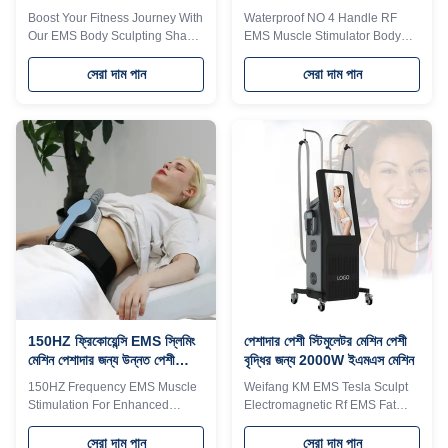
বার্ন মেশিন
Boost Your Fitness Journey With
Waterproof NO 4 Handle RF
Our EMS Body Sculpting Shape
EMS Muscle Stimulator Body
Slimming System Machine
Sculpting Machine For Slimming
Products Description Function *
Professional 16 years
সেরা দাম পান
সেরা দাম পান
BUILD MUSCLE The muscle
manufacturer. The 16th year
contracts 30000 times withhigh
gold supplier on . Facotry is also
frequency and intensity, so asto
approved by third party"Bureau
train and increase
Veritas and TUV " If you want to
muscledensity and volume *
get qucik reply, please contact
REDUCE FAT The ultimate
me by whatsapp:
contraction of muscle needsa
+8618754414717 Why choose
large amount of energy supply,
us? 1. Weifang KM No. 1 in
so thefat cells beside the muscle
sales of beauty equipment on 2.
are alsoconsumed,leading to
Hot selling 808 laser hair
naturalapoptosis and
removal machine 3. Support fast
effectivereduction of fatthickness
delivery within three days 4.
* Muscle Sculpt Exercising
Minimum 30
150HZ ফ্রিকোয়েন্সি EMS স্লিমিং
পেশাদার পেশী স্টিমুলেটর মেশিন পেশী
মেশিন পেশাদার জন্য উন্নত পেশী
বৃদ্ধির জন্য 2000W ইএমএস মেশিন
টোনিং / ফ্যাট বার্ন
150HZ Frequency EMS Muscle
Weifang KM EMS Tesla Sculpt
Stimulation For Enhanced
Electromagnetic Rf EMS Fat
Muscle Toning And Fat Burning
Burner Spa Muscle Stimulator
Products Description Function *
Body Sculpting Machine 2000W
সেরা দাম পান
সেরা দাম পান