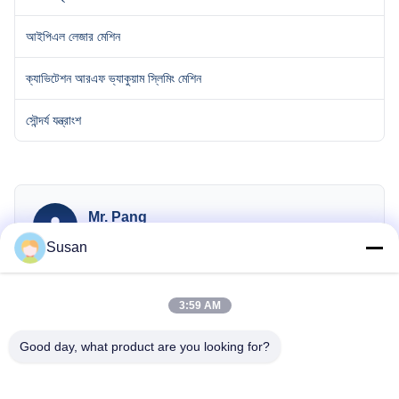
আইপিএল লেজার মেশিন
ক্যাভিটেশন আরএফ ভ্যাকুয়াম স্লিমিং মেশিন
সৌন্দর্য যন্ত্রাংশ
Mr. Pang
CEO
Susan
sales@wfkmdz.com
13606464486
3:59 AM
008613606464486
Good day, what product are you looking for?
এখন তদন্ত