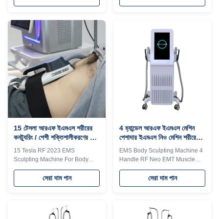
BUILD MUSCLE The muscle
Weifang KM EMS Tesla Sculpt
contracts 30000 times withhigh
Slimming Electromagnetic rf
frequency and intensity, so asto
EMS Fat Burner Spa muscle
train and increase
stimulator Body Sculpting
muscledensity and volume *
Machine Would you want to get
REDUCE FAT The ultimate
quick reply within 24 hours
contraction of muscle needsa
online ? 16 years beauty
large amount of energy supply,
medical equipment
so thefat cells beside the muscle
manufacturer Please contact my
are alsoconsumed,leading to
Tel/WhatsApp/Wechat number :
naturalapoptosis and
+8613792693152 The
effectivereduction of fatthickness
professional machine is use for
* Muscle Sculpt Exercising the
beauty salon, spa, clinic ect. We
can offer OEM
15 টেসলা আরএফ ইএমএস শরীরের
4 হ্যান্ডেল আরএফ ইএমএস মেশিন
কনট্যুরিং / পেশী শক্তিশালীকরণের জন্য
পেশাদার ইএমএস নিও মেশিন শরীরের
স্লিমিং মেশিন
কনট্যুরিং জন্য
15 Tesla RF 2023 EMS
EMS Body Sculpting Machine 4
Sculpting Machine For Body
Handle RF Neo EMT Muscle
Contouring And Muscle
Stimulator For Body Contouring
Strengthening Products
Products Description Function
সেরা দাম পান
সেরা দাম পান
Description Function * BUILD
Function * BUILD MUSCLE The
MUSCLE The muscle contracts
muscle contracts 30000 times
30000 times withhigh frequency
withhigh frequency and
and intensity, so asto train and
intensity, so asto train and