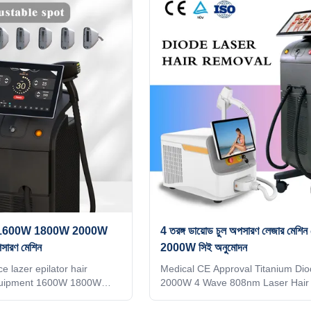
t price and timely after
more information, please send inq
g a lot of research at
Android system Manufacturer gold
, in the E-commerce
Diode laser titanium with 15.6 inc
gle , all manufacturer tell
Android, wifi, bluetooth, 3D Anima
hine quality is best, their
intelligent ipad screen, even you 
 for you, how do you tell the
watchingTV,listening music, screen
en the
waves 1064nm +808nm + 755nm
in 1
 জন্য 1600W 1800W 2000W
4 তরঙ্গ ডায়োড চুল অপসারণ লেজার মেশিন সৌ
পসারণ মেশিন
2000W সিই অনুমোদন
e lazer epilator hair
Medical CE Approval Titanium Dio
quipment 1600W 1800W
2000W 4 Wave 808nm Laser Hair
SE US Professional OEM
System Are you a beauty salon? di
 Ice laser machine 1)In
or a trading company? Our factory