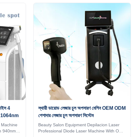
rmation,
parameters, you can directly input it, which is
W
convenient and quick. Are you a beauty
ONS
salon? distributor? or a trading company?
powers and
Our factory provide OEM, ODM services, for
to meet the
more information, please send inquiry! 1. 4
of the
waves 1064nm +808nm + 755nm+940nm, 4
ts
in 1 all skin type can be used 2.High power:
 treatment
NEW 800W / 1000W/ 1200W / 1600W
াইস 4
স্থায়ী ডায়োড লেজার চুল অপসারণ মেশিন OEM ODM
nm 1064nm
পেশাদার লেজার চুল অপসারণ সিস্টেম
 Machine
Beauty Salon Equipment Depilacion Laser
m 940nm
Professional Diode Laser Machine With OEM
ode laser
ODM Professional 15 years manufacturer.