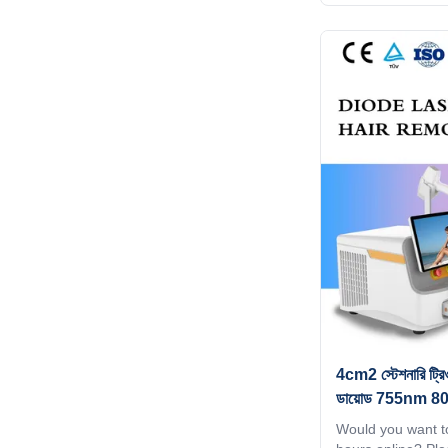
Android system Di
15.6 inch 4K Andro
Animation intelli
can google, watch
screen shot. Scr
customization Wh
parameters, you ca
convenient and q
best result for all
4cm2 স্টেশনারি ট্রি
ডায়োড 755nm 808
Would you want to