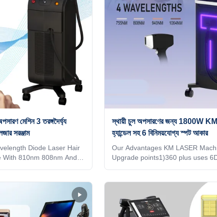
পসারণ মেশিন 3 তরঙ্গদৈর্ঘ্য
স্থায়ী চুল অপসারণের জন্য 1800W KM উ
ার সরঞ্জাম
হ্যান্ডেল সহ 6 বিনিময়যোগ্য স্পট আকার
elength Diode Laser Hair
Our Advantages KM LASER Mach
e With 810nm 808nm And
Upgrade points1)360 plus uses 6
antages KM LASER
technology.2)Six different light spo
points 1)360 plus uses 6D
automatically recognized by the 6
Six different light spots are
on one handle3)Automatically adju
ognized by the 6 in1 system
treatment parameters of the corr
utomatically adjusted to
TIP,Avoid burns or lack of energy
ameters of the
row lasers,Energy utilization rate i