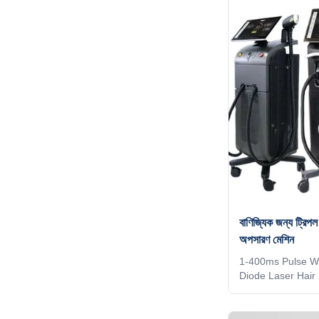
company? Our fa
services, for mor
inquiry! Germany
CE approved Andr
titanium with 15.6
bluetooth, 3D Anim
বাণিজ্যিক জন্য ট্রিপল 
অপসারণ মেশিন
1-400ms Pulse Wi
Diode Laser Hair
Commercial How 
diode laser hair
should you choose