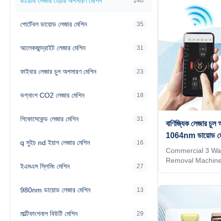
ডায়োড লেজার হেয়ার অপসারণ মেশিন
140
পোর্টেবল ডায়োড লেজার মেশিন
35
আলেকজান্দ্রাইট লেজার মেশিন
31
ফাইবার লেজার চুল অপসারণ মেশিন
23
ভগ্নাংশ CO2 লেজার মেশিন
18
পিকোসেকেন্ড লেজার মেশিন
31
বাণিজ্যিক লেজার চুল অ
1064nm ডায়োড লেজ
q সুইচ nd ইয়াগ লেজার মেশিন
16
Commercial 3 Wav
Removal Machin
ইএমএস স্লিমিং মেশিন
27
1064nm Our Adv
Machine Upgrade 
980nm ডায়োড লেজার মেশিন
TIP technology. 2)
13
automatically rec
on one handle 3)A
মাল্টিফাংশনাল বিউটি মেশিন
29
the treatment par