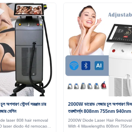
ivery 2) Print any color you
OEM, ODM services, for more info
hine, make it be your and
please send inquiry! 600W-2000
ite. 3) Print your logo on
MULTIPLE POWER COMBINATI
 and add it to the system as
OPTIONAL A variety of different 
ce. Make it exclusive in the
different spot sizes are available 
 language into the machine
treatment needs of different parts 
 to you and your client's
customer. Screen program suppor
customization When adjusting the
 অপসারণ সৌন্দর্য সরঞ্জাম চার
2000W ডায়োড লেজার চুল অপসারণ ডিভ
লেজার মেশিন
তরঙ্গদৈর্ঘ্য 808nm 755nm 940
ode laser 808 hair removal
2000W Diode Laser Hair Removal
 4D laser diodo 4d remocao
With 4 Wavelengths 808nm 755n
equipment medical CE
And 1064nm High power 2000W di