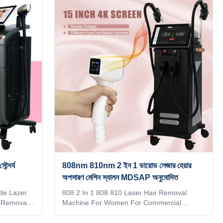
uiry!
ect. We can offer OEM/ODM for our
en supplie
distributors. KM Ice Titanium laser feature: 1.
h 4K
Germany TUV, ISO13485, ROHS, MDSAP,
tion
Australia TGA approved 2. No pigmentation.
can google,
Suitable for any kind of skin and hairs. Safe
 shot 1. 4
and Fast. 3. Continuous working 12h:
+940nm, 4
Air+water+unique designed TEC
ন্দর্য
808nm 810nm 2 ইন 1 ডায়োড লেজার হেয়ার
অপসারণ মেশিন স্যালন MDSAP অনুমোদিত
de Lazer
808 2 In 1 808 810 Laser Hair Removal
 Removal
Machine For Women For Commercial
stributor?
Applications Screen program supports
 provide
customization When adjusting the treatment