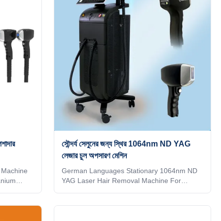
reless
row lasers,Energy utilization rate is over
 that can
95%5）With hair follicle analyzer that can
KM
see changes in hair follicles With hair follicle
 AI
analyzer that can see changes in hair
tomatically
follicles When you
শাদার
সৌন্দর্য সেলুনের জন্য স্থির 1064nm ND YAG
লেজার চুল অপসারণ মেশিন
 Machine
German Languages Stationary 1064nm ND
anium
YAG Laser Hair Removal Machine For
ISO
Beauty Salon 15 years manufacturer
cription
Weifang KM 808nm diode laser hair removal
 KM diode
machine 3 waves 755 1064 808 diodo lazer
ode Laser
systems Speed trio 3D ice titanium laser