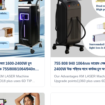
,Avoid burns or lack of
95%5）With hair follicle analyzer t
row lasers,Energy
see changes in hair follicles6）Su
 over 95% 5)With hair follicle
wireless charging With hair follicle
 see changes in hair
that can see changes in
্চ ক্ষমতা 1600-2400W চুল
755 808 940 1064nm ডায়োড লেজ
য়োড 755/808/1064/940nm
2400W উচ্চ শক্তির সাথে কার্যকর চুল অ
 KM LASER Machine
Our Advantages KM LASER Mach
D18 plus uses 6D TIP
Upgrade points1)360 plus uses 6
0×25，15×27mm spot
technology.2)1600- 2400w，20×
lasers,Energy utilization
15×27mm spot size3)Double-row
）With hair follicle analyzer
lasers,Energy utilization rate is 
ges in hair follicles5）
With hair follicle analyzer that can
harging With hair follicle
changes in hair follicles5）Suppo