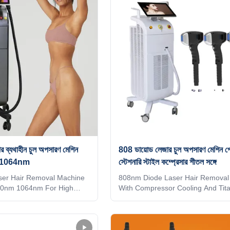
 see changes in hair
unlock6）Support mobile phone wi
charging With hair follicle analyzer
tifyIntelligent AI
see changes in hair follicles vs!!!
ology (System automatically
LASESROTHERSIdentifyIntelligent
talled spot and automatically
recognition technology (System au
atme
identifies the
র ব্যথাহীন চুল অপসারণ মেশিন
808 ডায়োড লেজার চুল অপসারণ মেশিন পে
 1064nm
স্টেশনারি স্টাইল কম্প্রেসার শীতল সঙ্গে
ser Hair Removal Machine
808nm Diode Laser Hair Removal
0nm 1064nm For High
With Compressor Cooling And Tit
 KM laser depilation hair
Material Germany TUV Rheiland 
m machine 4 waves 808nm
Medical CE approved Products Des
4nm diode laser Are you
What are the benefits of Weifang
stributor? or a trading
laser hair removal machine? Is Di