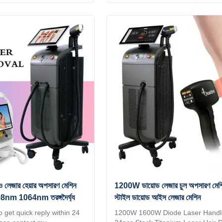
ode laser titanium with
hair removal machine 4 waves 8
id, wifi, bluetooth, 3D
755nm Alex lazer 940nm 1064nm 
gent ipad screen, even you
buy 5 units, get 1 free KM LASER 
ingTV,listening music,
year old factory advanced techno
een program supports
LASER ,Live your imagination!! S
en adjusting the treatment
hours online, please contact me 3
n directly input it, which is
wavelengths diode laser 755 808
uick. Four wavelengths,
Titanium hair removal machine m
Advantages I believe you are a pr
buyer,
ও লেজার হেয়ার অপসারণ মেশিন
1200W ডায়োড লেজার চুল অপসারণ মেশিন
nm 1064nm তরঙ্গদৈর্ঘ্য
স্টাইল ডায়োড আইস লেজার মেশিন
 get quick reply within 24
1200W 1600W Diode Laser Handl