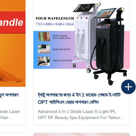
 KM Diode
depilacion hair salon equipment Would you
 effective
want to get quick reply within 24 hours
hat their
online? Contact Steven whatsapp: 0086186
ode laser
6360 3467 The professional machine is use
tients
for beauty salon, spa, clinic ect. We can offer
OEM/ODM for our distributors. KM
 চুল অপসারণ
ট্যাটু অপসারণের জন্য 4 ইন 1 ডায়োড লেজার ই-লাইট
OPT আইপিএল হেয়ার অপসারণ মেশিন
iode Laser
Advanced 4 In 1 Diode Laser E-Light IPL
Hair
OPT RF Beauty Spa Equipment For Tattoo
Removal Would you want to get quick reply
? Our
within 24 hours online? The professional
s, for
machine is use for beauty salon, spa, clinic