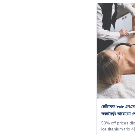
stock 12 hours del
want for your mac
your client's favor
the machine shell
a welcome interfa
world. 4) Add any
system, according
requirement
মেডিকেল ৮০৮ এনএম চুল
তরঙ্গদৈর্ঘ্য ডায়োডো 
50% off prices di
ice titanium trio
de pelos beauty 