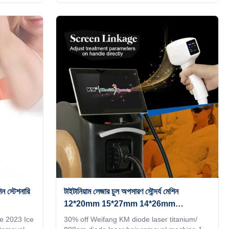
08nm
The 15th year gold supplier on TUV, ISO
yag laser
13485, ROHS, TGA approved 808nm diode
is a 16
laser or Triple wavelength 755&808&1064nm
logy KM
for your choice. 600w, 800w, 1000w, 1200w,
andy 24
1600w optional No pigmentation. Suitable for
any kind of skin; Suitable for any kind of skin
 1064nm
Safe and Fast. International Hair Removal
achine Our
Golden Standard; The optimal laser
ofessional
wavelength; Long
 স্টেশনারি
টাইটানিয়াম লেজার চুল অপসারণ সৌন্দর্য মেশিন
12*20mm 15*27mm 14*26mm
14*33mm স্পট সাইজ
e 2023 Ice
30% off Weifang KM diode laser titanium/