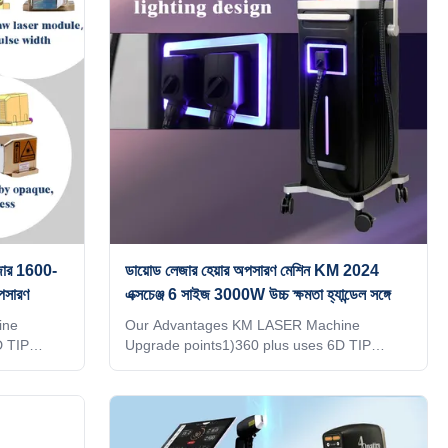
hat can
doing a lot of research at beauty exhibition,
pport
in the E-commerce website, or by google , all
 analyzer
manufacturer tell you that their machine
quality is best,
ার 1600-
ডায়োড লেজার হেয়ার অপসারণ মেশিন KM 2024
পসারণ
এক্সচেঞ্জ 6 সাইজ 3000W উচ্চ ক্ষমতা হ্যান্ডেল সঙ্গে
ine
Our Advantages KM LASER Machine
D TIP
Upgrade points1)360 plus uses 6D TIP
25，
technology.2)Six different light spots are
automatically recognized by the 6 in1 system
over 95%4）
on one handle3)Automatically adjusted to the
 see
treatment parameters of the corresponding
rts NFC
TIP,Avoid burns or lack of energy4)Double-