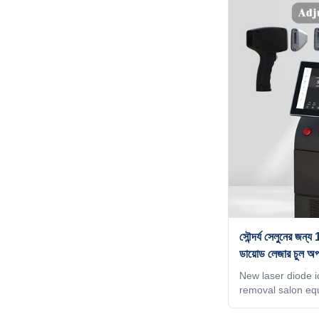
best machine, bes
service?After doin
beauty exhibition
website, or by goo
you that their mac
price is best. But
difference betwe
সৌন্দর্য সেলুনের
ডায়োড লেজার চুল অ
New laser diode ic
removal salon e
2000W WHY CHOO
, ODM service for