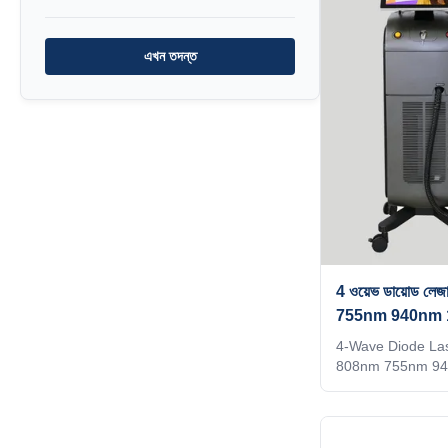
analyzer that can
follicles vs!!!KM
এখন তদন্ত
LASESROTHERSIden
recognition techn
identifies the ins
adjusts to thetre
4 ওয়েভ ডায়োড লেজা
755nm 940nm
4-Wave Diode La
808nm 755nm 94
Standards Weifang
removal Titaniu
755nm 940nm 106
a beauty salon? di