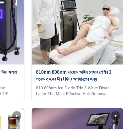
চ্চ ক্ষমতা
810nm 808nm ডায়োড আইস লেজার মেশিন 3
ওয়েভ ত্বকের টান / ছিদ্র অপসারণের জন্য
ine
810 808nm Ice Diodo Trio 3 Wave Diode
D TIP
Laser The Most Effective Hair Removal
ts are
Solution How to choose a suitable laser hair
 in1 system
removal machine? We are Weifang KM
sted to the
electronics Co.,Ltd, a manufacturer of beauty
esponding
laser machine since 2009. How should you
4)Double-
choose a good supplier for the best machine,
s over
best price and timely after service? After