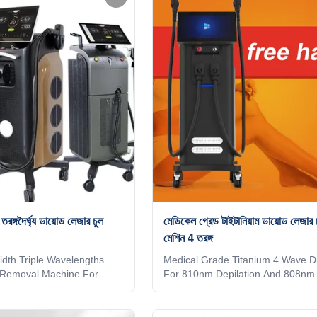
ctory provide OEM, ODM
Hair Removal Effective? Weifang
e information, please send
laser hair removal machine provide
 TUV Rheiland ISO Medical
treatment. Many patients will find t
oid system Diode laser
hair is removed long-term. The di
 inch 4K Android, wifi,
hair removal treatment will give pa
ation intelligent
comfortable feeling based
তরঙ্গদৈর্ঘ্য ডায়োড লেজার চুল
মেডিকেল গ্রেড টাইটানিয়াম ডায়োড লেজার
মেশিন 4 তরঙ্গ
dth Triple Wavelengths
Medical Grade Titanium 4 Wave D
 Removal Machine For
For 810nm Depilation And 808nm 
can we choose a good
Removal Are you a beauty salon?
 removal machine? How
distributor? or a trading company
 a good supplier for the
factory provide OEM, ODM service