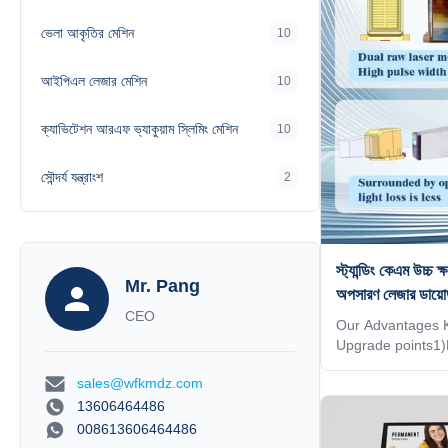
corresponding TIP
ভেলা আকৃতির মেশিন
10
energy 4)Double-
utilization rate is
analyzer that can
আইপিএল লেজার মেশিন
10
ক্যাভিটেশন আরএফ ভ্যাকুয়াম স্লিমিং মেশিন
10
সৌন্দর্য যন্ত্রাংশ
2
স্ট্যান্ডিং কেএম উচ
Mr. Pang
অপসারণ লেজার ডা
CEO
MDSAP সহ
Our Advantages
Upgrade points1)
technology.2)2
sales@wfkmdz.com
size3)Double-row 
rate is over 95%4
13606464486
that can see chan
008613606464486
Support wireless c