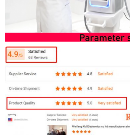
0~13 টেসলা
Product Size:
57*51*135সেমি
Power:
৫০০০ ওয়াট
Frequency:
150HZ
Keywords:
ইএমএস বডি স্কাল্পটিং শেপ স্লিমিং সিস্টেম মেশিন
Technology:
ইএমএস বৈদ্যুতিক পেশী উদ্দীপনা
Name:
ইএমএস স্লিমিং মেশিন