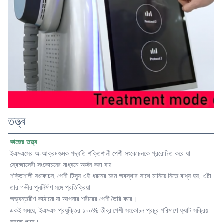
তত্ত্ব
কাজের তত্ত্ব
ইএমএসের অ-আক্রমণাত্মক পদ্ধতি শক্তিশালী পেশী সংকোচনকে প্ররোচিত করে যা 
স্বেচ্ছাসেবী সংকোচনের মাধ্যমে অর্জন করা যায়
শক্তিশালী সংকোচন, পেশী টিস্যু এই ধরনের চরম অবস্থার সাথে মানিয়ে নিতে বাধ্য হয়, এটা 
তার গভীর পুনর্নির্মাণ সঙ্গে প্রতিক্রিয়া
অভ্যন্তরীণ কাঠামো যা আপনার শরীরের পেশী তৈরি করে।
একই সময়ে, ইএমএস প্রযুক্তির ১০০% তীব্র পেশী সংকোচন প্রচুর পরিমাণে ফ্যাট সক্রিয় 
করতে পারে।