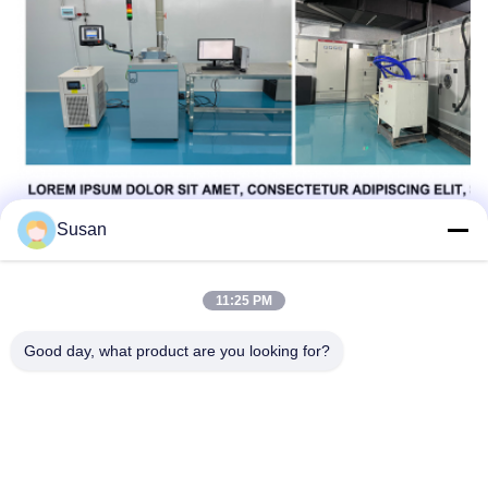
Susan
11:25 PM
Good day, what product are you looking for?
ট্যাগ:
ইএমএস বডি স্কাল্পটিং মেশিন
ইএমএস পেশী উদ্দীপক মেশিন
EMSlim নিও মেশিন
Tel: 86--13606464486