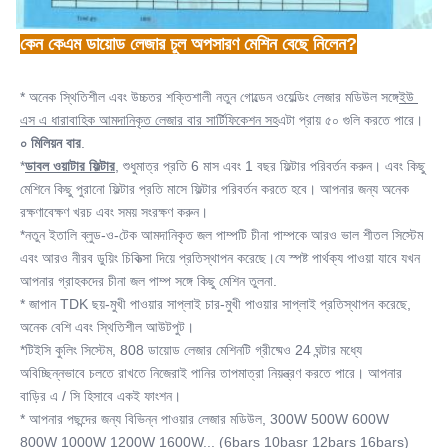
কেন কেএম ডায়োড লেজার চুল অপসারণ মেশিন বেছে নিলেন?
* অনেক স্থিতিশীল এবং উচ্চতর শক্তিশালী নতুন গোল্ডেন ওয়েল্ডিং লেজার মডিউল সঙ্গে
ইউ 
এস এ ধারাবাহিক আমদানিকৃত লেজার বার সার্টিফিকেশন সহ
এটা প্রায় ৫০ গুলি করতে পারে।
০ মিলিয়ন বার
.
*
ডাবল ওয়াটার ফিল্টার
, শুধুমাত্র প্রতি 6 মাস এবং 1 বছর ফিল্টার পরিবর্তন করুন। এবং কিছু 
মেশিনে কিছু পুরানো ফিল্টার প্রতি মাসে ফিল্টার পরিবর্তন করতে হবে। আপনার জন্য অনেক 
রক্ষণাবেক্ষণ খরচ এবং সময় সংরক্ষণ করুন।
*নতুন ইতালি ব্লুড-ও-টেক আমদানিকৃত জল পাম্পটি চীনা পাম্পকে আরও ভাল শীতল সিস্টেম 
এবং আরও নীরব ডুয়িং চিকিত্সা দিয়ে প্রতিস্থাপন করেছে।যে স্পষ্ট পার্থক্য পাওয়া যাবে যখন 
আপনার গ্রাহকদের চীনা জল পাম্প সঙ্গে কিছু মেশিন তুলনা.
* জাপান TDK ছয়-মুখী পাওয়ার সাপ্লাই চার-মুখী পাওয়ার সাপ্লাই প্রতিস্থাপন করেছে, 
অনেক বেশি এবং স্থিতিশীল আউটপুট।
*টিইসি কুলিং সিস্টেম, 808 ডায়োড লেজার মেশিনটি গ্রীষ্মেও 24 ঘন্টার মধ্যে 
অবিচ্ছিন্নভাবে চলতে রাখতে নিজেরাই পানির তাপমাত্রা নিয়ন্ত্রণ করতে পারে। আপনার 
বাড়ির এ / সি হিসাবে একই ফাংশন।
* আপনার পছন্দের জন্য বিভিন্ন পাওয়ার লেজার মডিউল, 300W 500W 600W 
800W 1000W 1200W 1600W... (6bars 10basr 12bars 16bars)