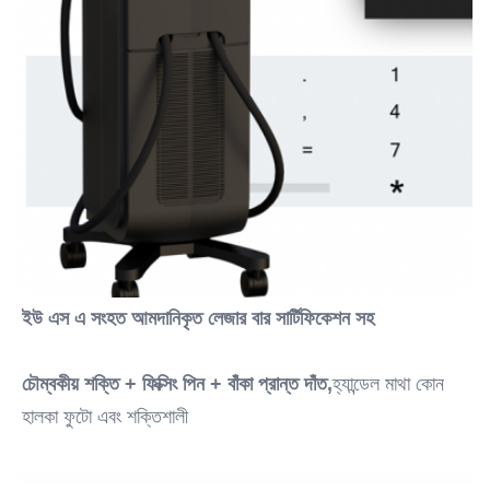
ইউ এস এ সংহত আমদানিকৃত লেজার বার সার্টিফিকেশন সহ
চৌম্বকীয় শক্তি + ফিক্সিং পিন + বাঁকা প্রান্ত দাঁত,
হ্যান্ডেল মাথা কোন 
হালকা ফুটো এবং শক্তিশালী