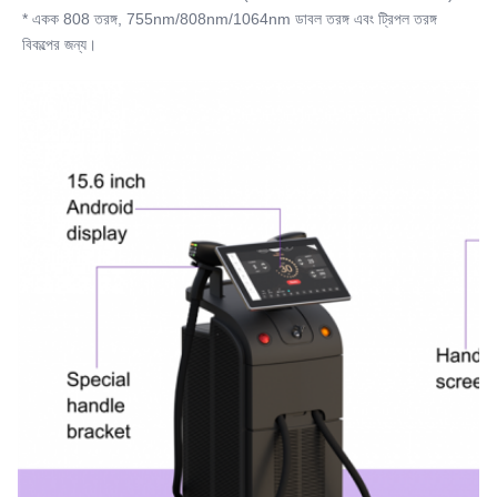
* একক 808 তরঙ্গ, 755nm/808nm/1064nm ডাবল তরঙ্গ এবং ট্রিপল তরঙ্গ 
বিকল্পের জন্য।