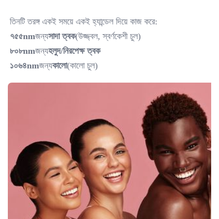
তিনটি তরঙ্গ একই সময়ে একই হ্যান্ডেল দিয়ে কাজ করে:
৭৫৫nm
জন্য
সাদা ত্বক
(উজ্জ্বল, স্বর্ণকেশী চুল)
৮০৮nm
জন্য
হলুদ/নিরপেক্ষ ত্বক
১০৬৪nm
জন্য
কালো
(কালো চুল)