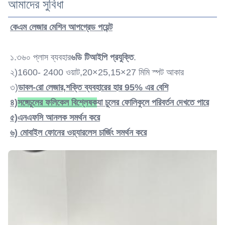
আমাদের সুবিধা
Q-Switch:
কেএম লেজার মেশিন আপগ্রেড পয়েন্ট
না.
Laser Type:
১.৩৬০ প্লাস ব্যবহার
৬ডি টিআইপি প্রযুক্তি
.
লেজার ডায়োড
Style:
২)
1600- 2400 ওয়াট,
20×25,15×27 মিমি স্পট আকার
নিশ্চল
৩)
ডাবল-রো লেজার,
শক্তি ব্যবহারের হার 95% এর বেশি
Type:
৪)
সঙ্গে
চুলের ফলিকেল বিশ্লেষক
যা চুলের ফোলিকুলে পরিবর্তন দেখতে পারে
লেজার
Feature:
৫)
এনএফসি আনলক সমর্থন করে
অ্যান্টি-হেয়ার রিমুভাল, হেয়ার রিমুভাল, রিঙ্কেল রিমুভার, স্কিন রিজুভেনেশন
৬) মোবাইল ফোনের ওয়্যারলেস চার্জিং সমর্থন করে
Application:
বাণিজ্যিক জন্য
After-Sales Service Provided:
বিনামূল্যে খুচরা যন্ত্রাংশ, অনলাইন সমর্থন, ভিডিও প্রযুক্তিগত সহায়তা, ক্ষেত্র
ইনস্টলেশন, কমিশনিং এবং
Warranty:
২ বছর
Name: