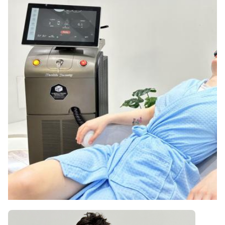
808 ডায়োড লেসারপারট লেজার ফ্লেজার
Spot Size:
12*20 মিমি 15*27 মিমি 12*35 মিমি 14*14 মিমি
Laser Wavelength:
808nm-810nm/808+755+1064nm বিকল্প
Laser Bars:
6-16 লেজার বার বিকল্প
Languages Option:
ইংরেজি, স্প্যানিশ, পর্তুগিজ, তুর্কি...
Screen:
15 ইঞ্চি রঙিন স্পর্শ পর্দা
OEM/ODM Service:
হ্যাঁ, পেশাদার
Power Supplier:
220V, 50Hz বা 110V, 60Hz
Software:
ক্লায়েন্ট এর লোগো যোগ করা যেতে পারে
Customized Service:
হ্যাঁ।