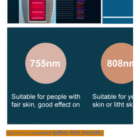
৭৫৫+৮০৮+১০৬৪এনএম প্ল্যাটিনাম স্টাইল টেকনোলজি।