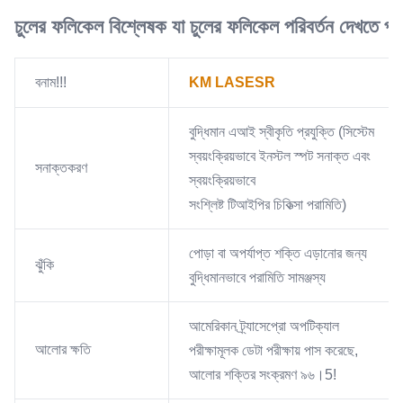
চুলের ফলিকেল বিশ্লেষক যা চুলের ফলিকেল পরিবর্তন দেখতে পারে
বনাম!!!
KM LASESR
বুদ্ধিমান এআই স্বীকৃতি প্রযুক্তি (সিস্টেম
স্বয়ংক্রিয়ভাবে ইনস্টল স্পট সনাক্ত এবং
সনাক্তকরণ
স্বয়ংক্রিয়ভাবে
সংশ্লিষ্ট টিআইপির চিকিত্সা পরামিতি)
পোড়া বা অপর্যাপ্ত শক্তি এড়ানোর জন্য
ঝুঁকি
বুদ্ধিমানভাবে পরামিতি সামঞ্জস্য
আমেরিকান ট্র্যাসেপ্রো অপটিক্যাল
আলোর ক্ষতি
পরীক্ষামূলক ডেটা পরীক্ষায় পাস করেছে,
আলোর শক্তির সংক্রমণ ৯৬।5!