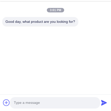
3:01 PM
লেজার তরঙ্গদৈর্ঘ্য
808nm বা 3 তরঙ্গ 755&808&1064n
Good day, what product are you looking for?
স্পট আকার
12*12 মিমি2,12*20 মিমি2,15*27 মিমি2,
পালস প্রস্থ
১-৪০০ এমএস (নিয়ন্ত্রিত), ৩০০ এমএস, ২০০ এ
শক্তি
1-160 J/cm2 (নিয়ন্ত্রিত) 280J 360J ((
ঘনত্ব
1-10 Hz ((নিয়ন্ত্রিত)
ভাষা
ইংরেজি, স্প্যানিশ, ইতালীয়, জার্মান, ফরাসি, তু
ত্বকের ধরন
I-VI ত্বকের ধরন
আপডেট সিস্টেম
USB আপডেট