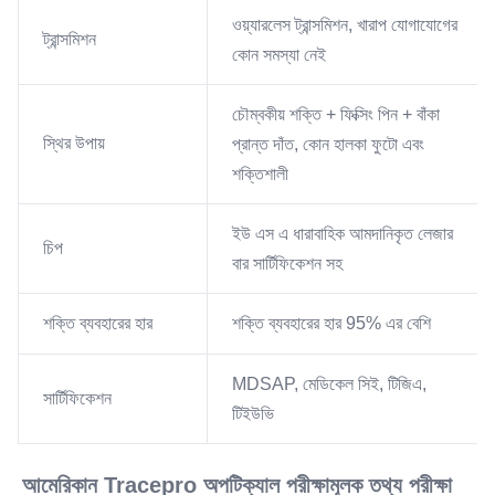
ওয়্যারলেস ট্রান্সমিশন, খারাপ যোগাযোগের
ট্রান্সমিশন
কোন সমস্যা নেই
চৌম্বকীয় শক্তি + ফিক্সিং পিন + বাঁকা
স্থির উপায়
প্রান্ত দাঁত, কোন হালকা ফুটো এবং
শক্তিশালী
ইউ এস এ ধারাবাহিক আমদানিকৃত লেজার
চিপ
বার সার্টিফিকেশন সহ
শক্তি ব্যবহারের হার
শক্তি ব্যবহারের হার 95% এর বেশি
MDSAP, মেডিকেল সিই, টিজিএ,
সার্টিফিকেশন
টিইউভি
আমেরিকান Tracepro অপটিক্যাল পরীক্ষামূলক তথ্য পরীক্ষা 