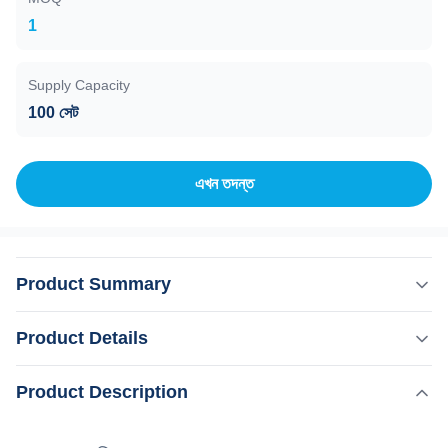
1
Supply Capacity
100 সেট
এখন তদন্ত
Product Summary
আমাদের সুবিধা কেএম লেজার মেশিন আপগ্রেড পয়েন্ট১.৩৬০ প্লাস ব্যবহার৬ডি
Product Details
টিআইপি প্রযুক্তি.২)1600- 2400 ওয়াট,20×25,15×27 মিমি স্পট
আকার৩)ডাবল-রো লেজার,শক্তি ব্যবহারের হার 95% এর বেশি৪)সঙ্গেচুলের ফলিকেল
,
Product Description
বিশেষভাবে তুলে ধরা:
১০৬৪ এনএম ডায়োড লেজার চুল অপসারণ
বিশ্লেষকযা চুলের ফোলিকুলে পরিবর্তন দেখতে পারে৫)এনএফসি আনলক সমর্থন
,
800 এনএম ডায়োড লেজার চুল অপসারণ 1600 ওয়াট
করে৬) মোবাইল ফোনের ওয়্যারলেস চার্জি...
৮০০ এনএম ডায়োড লেজার চুল অপসারণ ২৪০০ ওয়াট