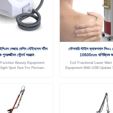
your client's
2) 36
আইপিএল লেজার মেশিন স্টেইনলেস স্টীল
স্টেশনারি স্টাইল ফ্যাকশনাল সিও২
ক পুনরুজ্জীবন সৌন্দর্য সরঞ্জাম
10600nm বাণিজ্যিক জ
-Function Beauty Equipment
Co2 Fractional Laser War
ight Spot Size For Permanent
Equipment With USB Update
al Amazing result!! Salon/Spa
10600nm Wavelength Product 
in1 elight+ipl+rf+cavitation yag
Fractional co2 laser Theo
n care beauty equipment Come
technology is known as Fr
lt beauty ! This multifunction
Photothermolysis theory (dot-
bine E-light, IPL, Permanent
and heat decomposition), the
l , Skin rejuvenation, wrinkle
infrared laser will evenly mar
 pigment removal. Products
holes, and then cause a serie
tion Application of beauty
reactions inside the skin, thus