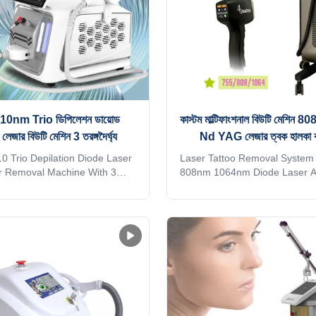
 810nm Trio ডিপিলেশন ডায়োড
কাস্টম মাল্টিফাংশনাল বিউটি মেশিন
জার বিউটি মেশিন 3 তরঙ্গদৈর্ঘ্য
Nd YAG লেজার ত্বক হালকা ক
10 Trio Depilation Diode Laser
Laser Tattoo Removal System
r Removal Machine With 3
808nm 1064nm Diode Laser A
engths WHY CHOOSE US
ND YAG Laser Machine video 
al OEM , ODM service for Ice
15years manufacturer. The 15
ne 1)In stock 12 hours delivery
supplier on alibaba TUV, I
 any color you want for your
ROHS, TGA approve Do you w
ke it be your and your client's
quick reply online? Free Ship
 Print your logo on the machine
transportation . Need othe
d add it to the system as a
transport, please kindly cont
rface. Make it exclusive in the
Thank you so much Products 
) Add any language into the
OEM Services Free 1)logo can
ystem, according to you and
welcome screen and machine c