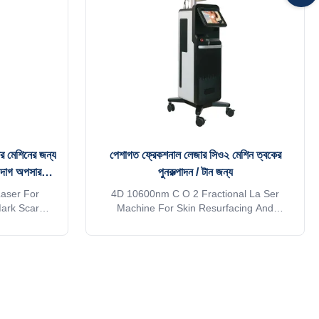
urfacing,
epidermis flecks or pigment treating the
 finally let
telangiectasis 3. Promote collagen to grow,
strengthen
 মেশিনের জন্য
পেশাগত ফ্রেকশনাল লেজার সিও২ মেশিন ত্বকের
 দাগ অপসারণ
পুনরুত্পাদন / টান জন্য
aser For
4D 10600nm C O 2 Fractional La Ser
ark Scar
Machine For Skin Resurfacing And
c Salon WHY
Tightening WHY CHOOSE US Professional
OEM , ODM
OEM , ODM service for Ice laser machine
1)In stock 12
1)In stock 12 hours delivery 2) Print any
lor you want
color you want for your machine, make it
your and your
be your and your client's favorite. 3) Print
 logo on the
your logo on the machine shell and add it
e system as a
to the system as a welcome interface.