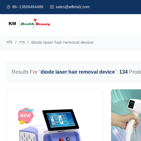
86--13606464486
sales@wfkmdz.com
বাড়ি
/
পণ্য
/
diode laser hair removal device
Results For "
diode laser hair removal device
":
134
Produ