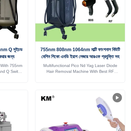
 808nm Q সুইচড
755nm 808nm 1064nm মাল্টি ফাংশনাল বিউটি
রার জন্য
মেশিন পিকো এনডি ইয়াগ লেজার আরএফ প্রযুক্তি সহ
 With 755nm
Multifunctional Pico Nd Yag Laser Diode
nd Q Switch
Hair Removal Machine With Best RF
Professional
Technology Professional 15years
th year gold
manufacturer. The 15th year gold supplier
SO 13485,
on alibaba TUV, ISO 13485, ROHS, TGA
ant to get
approve Do you want to get quick reply
ping is sea
online? Free Shipping is sea transportation
r mode of
. Need other mode of transport, please
act sales.
kindly contact sales. Thank you so much
Description
Products Description OEM Services Free
 help add on
1)logo can help add on welcome screen
ase for free
and machine case for free 2) 36 different