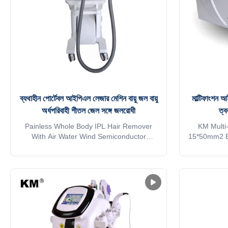
designed TEC cooling system, controls
ব্যথাহীন পোর্টেবল আইপিএল লেজার মেশিন বায়ু জল বায়ু
মাল্টিফাংশন 
অর্ধপরিবাহী শীতল জেল সঙ্গে জলরোধী
ত্ব
Painless Whole Body IPL Hair Remover
KM Multi
With Air Water Wind Semiconductor
15*50mm2 El
Cooling Gel Amazing result!! Salon/Spa
Hair Remov
Aesthetics 5in1 elight+ipl+rf+cavitation yag
Aesthetics 5
laser skin care beauty equipment Come
laser ski
here, built beauty ! This multifunction
here, bui
machine—combine E-light, IPL, Permanent
machine—com
hair removal , Skin rejuvenation, wrinkle
hair remova
removal, pigment removal. Products
removal,
Description Application of beauty
Descrip