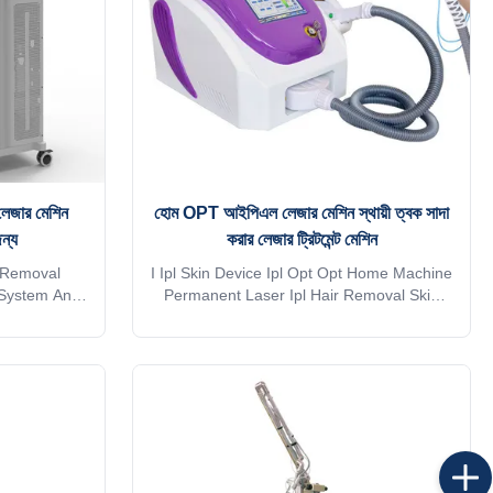
languages can
 লেজার মেশিন
হোম OPT আইপিএল লেজার মেশিন স্থায়ী ত্বক সাদা
ন্য
করার লেজার ট্রিটমেন্ট মেশিন
t Removal
I Ipl Skin Device Ipl Opt Opt Home Machine
 System And
Permanent Laser Ipl Hair Removal Skin
Description
Whitening Laser Machine Product
ry: This
Description 90% customer choose intense
actional
pulsed light/ipl machines/ipl hair removal
matrix light
Multilanguages+Easy plug+USB
 10.6μm far-
updating+Five safety+Remote control Hair
k with tiny
removal with big spot size handle.
s biochemical
Application of IPL machine: 1. Smooth
 to reach the
wrinkles, face-lifting 2. Deep flecks,