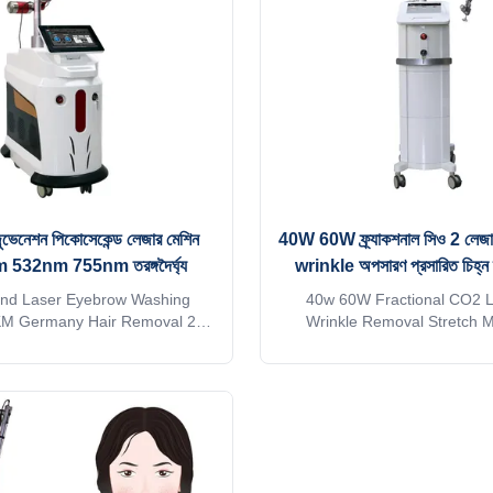
: 1> E-light(IPL&RF) for hair
results of skin lifting & res
l, freckles removal, skin
pigments and scar removal, etc,
rejuvenation,skin
the
জুভেনেশন পিকোসেকেন্ড লেজার মেশিন
40W 60W ফ্র্যাকশনাল সিও 2 লেজার
532nm 755nm তরঙ্গদৈর্ঘ্য
wrinkle অপসারণ প্রসারিত চিহ্ন
tightening
ond Laser Eyebrow Washing
40w 60W Fractional CO2 L
M Germany Hair Removal 2-
Wrinkle Removal Stretch M
oom Spot Size Products
Removal Tightening In Clini
ption Treatment Theropy:
CHOOSE US Professional 
 laser uses very short pulse
service for Ice laser machine 
, instead of thermal effect, by
hours delivery 2) Print any co
ple of light mechanical shock
for your machine, make it be 
ent is "shattered" into finely
client's favorite. 3) Print your
via focused energy, are more
machine shell and add it to th