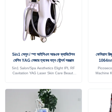
equipments: 1> E-light(IPL&RF) for hair
equipments
removal, freckles removal, skin
remova
rejuvenation,skin
5in1 সেলুন / স্পা আইপিএল আরএফ ক্যাভিটেশন
ফেসিয়াল রি
মেশিন YAG লেজার ত্বকের যত্ন সৌন্দর্য সরঞ্জাম
1064nm 
5in1 Salon/Spa Aesthetics Elight IPL RF
Picosec
Cavitation YAG Laser Skin Care Beauty
Machine K
Equipment Amazing result!! Salon/Spa
10mm Z
Aesthetics 5in1 elight+ipl+rf+cavitation yag
Descri
laser skin care beauty equipment Come
Picosecond
here, built beauty ! This multifunction
output mode
machine—combine E-light, IPL, Cavitation,
the princi
Bipolar RF,1064&532nm ND Yag laser into
wave, pigm
one machine, so that you could get 5
granular 