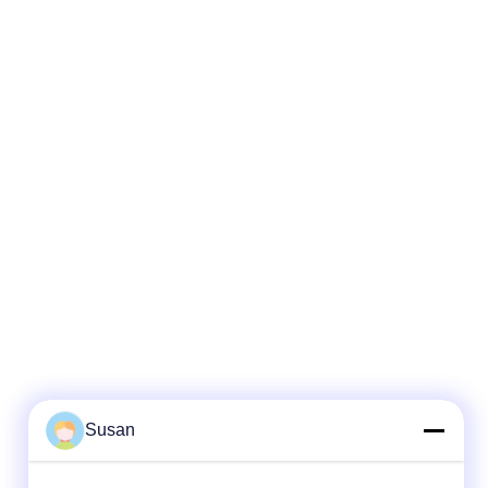
lusive in the
Make it exclusive in the world. 4) Add any
 into the
language into the machine system,
to you and
according to you and your client's
requirements.
Susan
Next