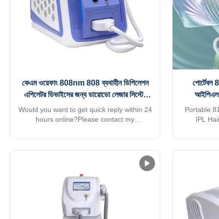
কেএম ওয়েফাং 808nm 808 ব্যথাহীন ডিপিলেশন
পোর্টেবল
এপিলেটর ডিভাইসের জন্য ডায়োডো লেজার সিস্টেম
আইপিএল লে
ইংরেজি
Would you want to get quick reply within 24
Portable 8
hours online?Please contact my
IPL Hai
Tel/WhatsApp/Wechat number :
Wavel
+8613792693152The professional
Profession
machine is use for beauty salon, spa, clinic
laser machi
ect. We can offer OEM/ODM for our
2) Print
distributors.KM Ice laser hair removal
machine, ma
feature:1. Germany TUV, ISO13485,
favorite. 3)
ROHS, MDSAP, Australia TGA approved.2.
shell an
No pigmentation. Suitable for any kind of
welcome inte
skin and hairs. Safe and Fast.3.
world. 4
Continuous working 12h: Air+water+unique
machine s