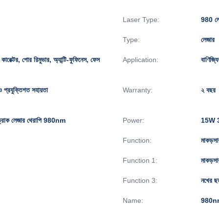
Laser Type:
980 লেজ
Type:
লেজার
ন কারেক্টর, পোর রিমুভার, অ্যান্টি-ফুফিনেস, ফেস
Application:
বাণিজ্য
িও প্রযুক্তিগত সহায়তা
Warranty:
২ বছর
 ছত্রাক লেজার থেরাপি 980nm
Power:
15W 3
Function:
মাকড়সা
Function 1:
মাকড়স
Function 3:
নখের ছ
Name:
980nm 