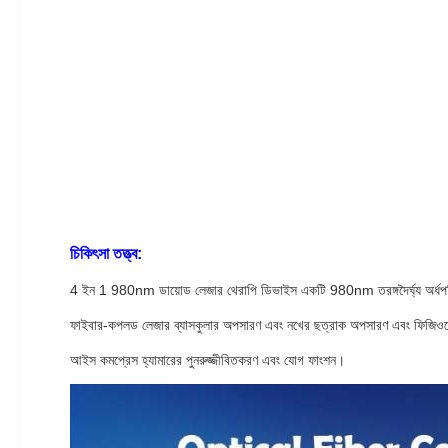
চিকিৎসা তত্ত্ব:
4 ইন 1 980nm ডায়োড লেজার থেরাপি ডিভাইস একটি 980nm তরঙ্গদৈর্ঘ্য অর্ধপরি
ফাইবার-কপলড লেজার ব্যাসকুলার অপসারণ এবং নখের ছত্রাক অপসারণ এবং ফিজিওথে
আইস কমপ্রেস হ্যামারের পুনরুজ্জীবিতকরণ এবং যোগ ফাংশন।