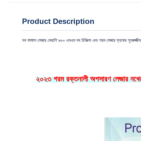
Product Description
নখ ফাঙ্গাস লেজার থেরাপি ৯৮০ এনএম নখ চিকিত্সা এবং গরম লেজার ত্বকের পুনরুজ্জীব
২০২৩ গরম রক্তনালী অপসারণ লেজার নখের ছত