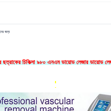
নের জন্য
্রাকের চিকিত্সা ৯৮০ এনএম ডায়োড লেজার ডায়োড লেজার