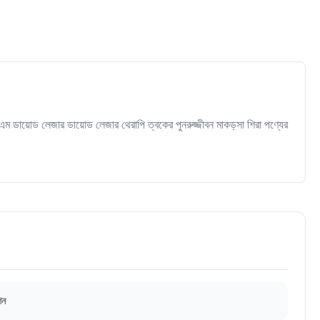
ম ডায়োড লেজার ডায়োড লেজার থেরাপি ত্বকের পুনরুজ্জীবন মাকড়সা শিরা পণ্যের
িন