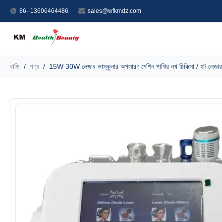
86--13606464486
sales@wfkmdz.com
বাড়ি
/
পণ্য
/
15W 30W লেজার ভাস্কুলার অপসারণ মেশিন পাখির নখ চিকিত্সা / হট লেজার ত