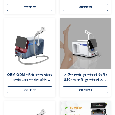
অপসারণ আইস মেশিন
স্টেশনারি শৈলী
সেরা দাম পান
সেরা দাম পান
OEM ODM ফাইবার কপলড ডায়োড
পোর্টেবল লেজার চুল অপসারণ ডিভাইস
লেজার হেয়ার অপসারণ মেশিন
810nm স্থায়ী চুল অপসারণ মেশিন
808nm তরঙ্গদৈর্ঘ্য
মহিলাদের জন্য
সেরা দাম পান
সেরা দাম পান