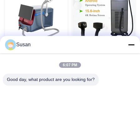
Susan
উন্নত 1600W ফাইবার কপলড
ত্বকের টান জন্য ব্যথাহীন ডায়োড
ডায়োড লেজার চুল অপসারণ মেশিন
লেজার চুল অপসারণ মেশিন OEM
OEM ODM সেবা
ODM
6:07 PM
সেরা দাম পান
সেরা দাম পান
Good day, what product are you looking for?
1
2
3
4
5
Tel: 86--13606464486
ইমেইল: sales@wfkmdz.com
ডি৩-এইচ-০, ডি৩-এইচ-১৭, ডি৩-এইচ-১৮, নং ৭৯৯৯, ইস্ট হেলথ স্ট্রিট, ইয়ংচুন