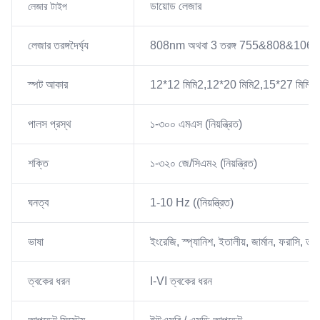
ডায়োড লেজার
লেজার টাইপ
লেজার তরঙ্গদৈর্ঘ্য
808nm অথবা 3 তরঙ্গ 755&808&106
স্পট আকার
12*12 মিমি2,12*20 মিমি2,15*27 মিমি2, 
পালস প্রস্থ
১-৩০০ এমএস (নিয়ন্ত্রিত)
শক্তি
১-৩২০ জে/সিএম২ (নিয়ন্ত্রিত)
ঘনত্ব
1-10 Hz ((নিয়ন্ত্রিত)
ভাষা
ইংরেজি, স্প্যানিশ, ইতালীয়, জার্মান, ফরাসি, তু
ত্বকের ধরন
I-VI ত্বকের ধরন