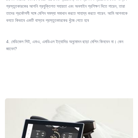
600W
প্রস্তুতকারকের আপনি প্রযুক্তিগত সহায়তা এবং অনলাইন প্রশিক্ষণ দিতে পারেন, তারা 
Medical Grade Quality Certificate:
তাদের প্রকৌশলী সঙ্গে মেশিন সমস্যা সমাধান করতে সাহায্য করতে পারেন. আমি আপনাকে 
CE ISO13485 TGA MDSAP অনুমোদিত
বলতে কিভাবে একটি বাস্তব প্রস্তুতকারকের খুঁজে পেতে হবে
4. মেডিকেল সিই, এফএ, এমডিএল ইত্যাদির অনুমোদন ছাড়া মেশিন কিনবেন না। কেন 
জানেন?
কিন্তু আপনার জন্য, কিভাবে আপনি বিভিন্ন সরবরাহকারীদের মধ্যে 
পার্থক্য বলতে