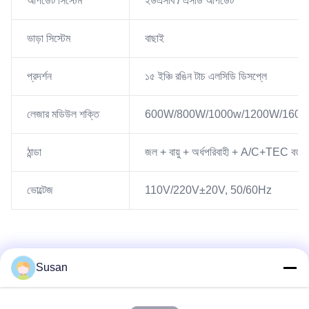
আপডেট সিস্টেম
ইউএসবি / এসডি আপডেট
ভাড়া সিস্টেম
বাছাই
প্রদর্শন
১৫ ইঞ্চি রঙিন টাচ এলসিডি ডিসপ্লে
লেজার মডিউল শক্তি
600W/800W/1000w/1200W/160
ঠান্ডা
জল + বায়ু + অর্ধপরিবাহী + A/C+TEC বড়
ভোল্টেজ
110V/220V±20V, 50/60Hz
Susan