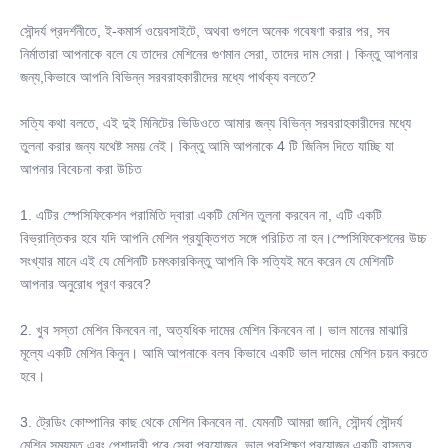
২ বছর
সৌন্দর্য প্রদর্শনীতে, ই-কমার্স ওয়েবসাইটে, অথবা গুগলে অনেক গবেষণা করার পর, সব 
Beauty Salon Equipment:
নির্মাতারা আপনাকে বলে যে তাদের মেশিনের গুণমান সেরা, তাদের দাম সেরা। কিন্তু আপনার 
মহিলাদের জন্য সৌন্দর্য পণ্যের জন্য 50% ডিসকাউন্ট 3D ডায়োড লেজার
জন্য,কিভাবে আপনি বিভিন্ন সরবরাহকারীদের মধ্যে পার্থক্য বলতে?
4 Wave Hair Removal Laser Color:
আপনার পছন্দ হিসাবে সাদা, ধূসর, নীল, সবুজ, হলুদ, লাল এবং অন্যান্য
সত্যি কথা বলতে, এই দুই মিনিটের ভিডিওতে আমার জন্য বিভিন্ন সরবরাহকারীদের মধ্যে 
Software Languages:
তুলনা করার জন্য যথেষ্ট সময় নেই। কিন্তু আমি আপনাকে 4 টি জিনিস দিতে যাচ্ছি যা 
ইংরেজি, স্প্যানিশ, পর্তুগিজ, ইতালিয়ান, জার্মান
আপনার বিবেচনা করা উচিত
4k HD Type:
সৌন্দর্য ব্যক্তিগত যত্ন 4K লেজার চুল অপসারণ মেশিন
1. এটির স্পেসিফিকেশন পরামিতি দ্বারা একটি মেশিন তুলনা করবেন না, এটি একটি 
Double Cooling System:
বিভ্রান্তিকর হবে যদি আপনি মেশিন প্রযুক্তিগত সঙ্গে পরিচিত না হন।স্পেসিফিকেশনের উচ্চ 
জল+বায়ু+A/C+TEC কুলিং
সংখ্যার মানে এই যে মেশিনটি চমৎকারকিন্তু আপনি কি সত্যিই মনে করেন যে মেশিনটি 
Big Treatment Spot 4Cm2:
আপনার অনুরোধ পূরণ করবে?
12*12mm2, 12*20mm2, 15*27mm2, 12*35mm2
Diode Laser Training:
2. খুব সস্তা মেশিন কিনবেন না, অত্যধিক দামের মেশিন কিনবেন না। ভাল মানের মাঝারি 
বিস্তারিত ব্যবহারকারী ম্যানুয়াল+ডিভিডি ভিডিও+অনলাইন প্রশিক্ষণ
মূল্যে একটি মেশিন কিনুন। আমি আপনাকে বলব কিভাবে একটি ভাল দামের মেশিন চয়ন করতে 
KM Laser Warranty:
হবে।
2 বছর এবং আজীবন প্রযুক্তিগত পরিষেবা
USA Coherent Diode Laser Bars:
3. ট্রেডিং কোম্পানির কাছ থেকে মেশিন কিনবেন না. যেমনটি আমরা জানি, সৌন্দর্য সৌন্দর্য 
2400W 2000W 1800W 1600W 1200W 1000W 800W
মেশিন সময়মত এবং পেশাদারী পরে সেবা প্রয়োজন, ভাল প্রশিক্ষণ প্রয়োজন.একটি বাস্তব 