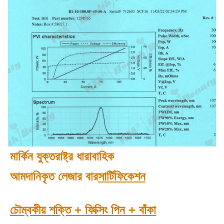
মার্কিন যুক্তরাষ্ট্র ধারাবাহিক
আমদানিকৃত লেজার বার
সার্টিফিকেশন
চৌম্বকীয় শক্তি + ফিক্সিং পিন + বাঁকা