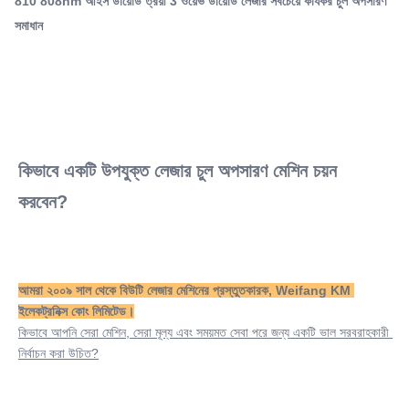
810 808nm আইস ডায়োড ত্রয়ী 3 ওয়েভ ডায়োড লেজার সবচেয়ে কার্যকর চুল অপসারণ
Name:
সমাধান
ডায়োড আইস লেজার মেশিন
Q-Switch:
NO
Laser Type:
808nm ডায়োড লেজার
Style:
নিশ্চল
কিভাবে একটি উপযুক্ত লেজার চুল অপসারণ মেশিন চয়ন 
Type:
করবেন?
লেজার
Feature:
স্কিন টাইটনিং, পোর রিমুভার, অ্যান্টি-হেয়ার রিমুভাল, হোয়াইটিং, হেয়ার রিমুভাল, ফেস
লিফট, অ্যাকনি ট্
আমরা ২০০৯ সাল থেকে বিউটি লেজার মেশিনের প্রস্তুতকারক, Weifang KM 
Application:
ইলেকট্রনিক্স কোং লিমিটেড।
বাণিজ্যিক জন্য
কিভাবে আপনি সেরা মেশিন, সেরা মূল্য এবং সময়মত সেবা পরে জন্য একটি ভাল সরবরাহকারী 
After-Sales Service Provided:
নির্বাচন করা উচিত?
বিনামূল্যে খুচরা যন্ত্রাংশ, ভিডিও প্রযুক্তিগত সহায়তা, ফিল্ড ইনস্টলেশন, কমিশনিং
এবং প্রশিক্ষণ, অনলাই
Warranty: