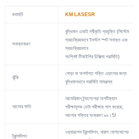
বনাম!!!
KM LASESR
বুদ্ধিমান এআই স্বীকৃতি প্রযুক্তি (সিস্টেম
স্বয়ংক্রিয়ভাবে ইনস্টল স্পট সনাক্ত এবং
সনাক্তকরণ
স্বয়ংক্রিয়ভাবে
সংশ্লিষ্ট টিআইপির চিকিত্সা পরামিতি)
পোড়া বা অপর্যাপ্ত শক্তি এড়ানোর জন্য
ঝুঁকি
বুদ্ধিমানভাবে পরামিতি সামঞ্জস্য
আমেরিকান ট্র্যাসেপ্রো অপটিক্যাল
আলোর ক্ষতি
পরীক্ষামূলক ডেটা পরীক্ষায় পাস করেছে,
আলোর শক্তির সংক্রমণ ৯৬।5!
ওয়্যারলেস ট্রান্সমিশন, খারাপ যোগাযোগের
ট্রান্সমিশন