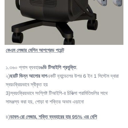
কেএম লেজার মেশিন আপগ্রেড পয়েন্ট
১.৩৬০ প্লাস ব্যবহার
৬ডি টিআইপি প্রযুক্তি
.
২)
ছয়টি ভিন্ন আলোর দাগ
একটি হ্যান্ডেলের উপর 6 ইন 1 সিস্টেম দ্বারা 
স্বয়ংক্রিয়ভাবে স্বীকৃত হয়
3)স্বয়ংক্রিয়ভাবে সংশ্লিষ্ট টিআইপি-র চিকিত্সা পরামিতিগুলির সাথে 
সামঞ্জস্য করা হয়, পোড়া বা শক্তির অভাব এড়ানো
৪)
ডাবল-রো লেজার, শক্তি ব্যবহারের হার 95% এর বেশি