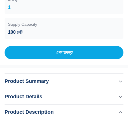
1
Supply Capacity
100 সেট
এখন তদন্ত
Product Summary
15 বছর প্রস্তুতকারকের ওয়েফাং KM 808nm ডায়োড লেজার চুলঅপসারণ
Product Details
মেশিন 3 তরঙ্গ 755 1064 808 ডায়োডো লেজার সিস্টেম গতিট্রিও থ্রিডি আইস
টাইটানিয়াম লেজার ডিপিলেশন হেয়ার সেলুন সরঞ্জাম অনলাইনে ২৪ ঘণ্টার মধ্যে দ্রুত
,
Product Description
বিশেষভাবে তুলে ধরা:
ক্লিনিক লেজার হেয়ার অপসারণ মেশিন ডায়োড
উত্তর পেতে চান?দয়া করে আমার টেল/হোয়াটসঅ্যাপ/উইচ্যাট নাম্বারে যোগাযোগ
,
পেশাদার ক্লিনিক লেজার চুল অপসারণ মেশিন
করুন:+8613792693152...
লেজার হেয়ার অপসারণ মেশিন ডায়োড 3 ওয়েভ