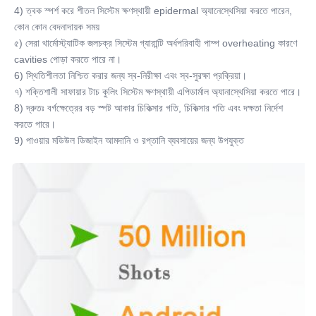
4) ত্বক স্পর্শ করে শীতল সিস্টেম ক্ষণস্থায়ী epidermal অ্যানেস্থেসিয়া করতে পারেন, 
কোন কোন বেদনাদায়ক সময়
৫) সেরা থার্মোস্ট্যাটিক জলচক্র সিস্টেম গ্যারান্টি অর্ধপরিবাহী পাম্প overheating কারণে 
cavities পোড়া করতে পারে না।
6) স্থিতিশীলতা নিশ্চিত করার জন্য স্ব-নিরীক্ষা এবং স্ব-সুরক্ষা প্রক্রিয়া।
৭) শক্তিশালী সাফায়ার টাচ কুলিং সিস্টেম ক্ষণস্থায়ী এপিডার্মাল অ্যানাস্থেসিয়া করতে পারে।
8) দ্রুতঃ বর্গক্ষেত্রের বড় স্পট আকার চিকিত্সার গতি, চিকিত্সার গতি এবং দক্ষতা নির্দেশ 
করতে পারে।
9) পাওয়ার মডিউল ডিজাইন আমদানি ও রপ্তানি ব্যবসায়ের জন্য উপযুক্ত