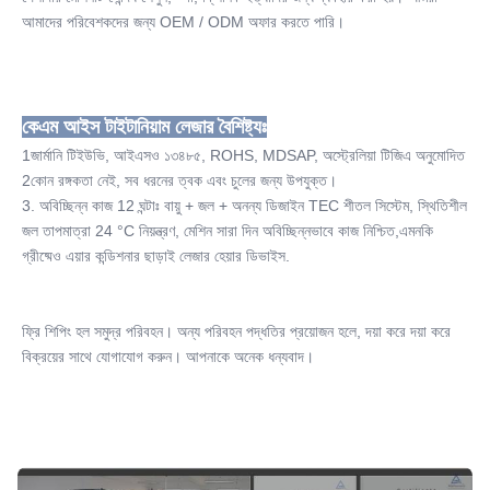
আমাদের পরিবেশকদের জন্য OEM / ODM অফার করতে পারি।
Name:
ডায়োড লেজার হেয়ার অপসারণ মেশিন
Spot Size:
12*12mm 12*20mm 15*27mm ঐচ্ছিক
কেএম আইস টাইটানিয়াম লেজার বৈশিষ্ট্যঃ
Screen:
8.4 ইঞ্চি টাচ কালার স্ক্রিন
1জার্মানি টিইউভি, আইএসও ১৩৪৮৫, ROHS, MDSAP, অস্ট্রেলিয়া টিজিএ অনুমোদিত
Energy:
2কোন রঙ্গকতা নেই, সব ধরনের ত্বক এবং চুলের জন্য উপযুক্ত।
1-160j/cm2 40J বিকল্প
3. অবিচ্ছিন্ন কাজ 12 ঘন্টাঃ বায়ু + জল + অনন্য ডিজাইন TEC শীতল সিস্টেম, স্থিতিশীল 
Laser Type:
জল তাপমাত্রা 24 °C নিয়ন্ত্রণ, মেশিন সারা দিন অবিচ্ছিন্নভাবে কাজ নিশ্চিত,এমনকি 
808nm ডায়োড লেজার
গ্রীষ্মেও এয়ার কন্ডিশনার ছাড়াই লেজার হেয়ার ডিভাইস.
Features:
হেয়ার রিমুভাল, পোর রিমুভার, ফেস লিফট, স্কিন রিজুভেনেশন, ডার্ক সার্কেল
Quantity Of Crystal Bar::
ফ্রি শিপিং হল সমুদ্র পরিবহন। অন্য পরিবহন পদ্ধতির প্রয়োজন হলে, দয়া করে দয়া করে 
10-12 বার বিকল্প
বিক্রয়ের সাথে যোগাযোগ করুন। আপনাকে অনেক ধন্যবাদ।
Power Supply:
220V, 50Hz বা 110V, 60Hz
Delivery Time:
৩-৫ দিন
Training: