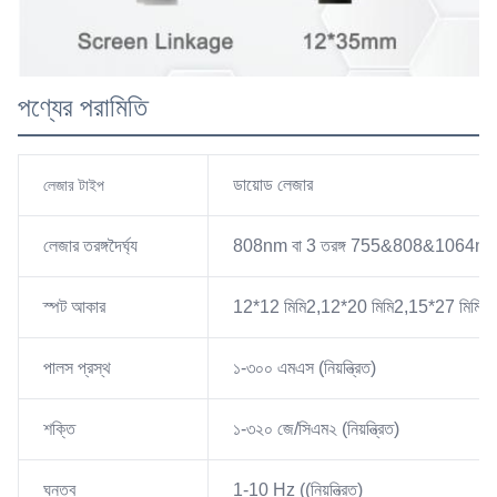
পণ্যের পরামিতি
ডায়োড লেজার
লেজার টাইপ
লেজার তরঙ্গদৈর্ঘ্য
808nm বা 3 তরঙ্গ 755&808&1064n
স্পট আকার
12*12 মিমি2,12*20 মিমি2,15*27 মিমি2, 
পালস প্রস্থ
১-৩০০ এমএস (নিয়ন্ত্রিত)
শক্তি
১-৩২০ জে/সিএম২ (নিয়ন্ত্রিত)
ঘনত্ব
1-10 Hz ((নিয়ন্ত্রিত)