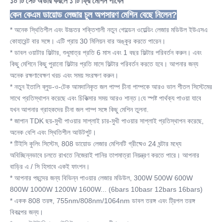
১০ টি সেট অর্ডার করলে ১ টি ফ্রি মেশিন পাবেন
কেন কেএম ডায়োড লেজার চুল অপসারণ মেশিন বেছে নিলেন?
* অনেক স্থিতিশীল এবং উচ্চতর শক্তিশালী নতুন গোল্ডেন ওয়েল্ডিং লেজার মডিউল ইউএসএ 
কোহারেন্ট বার সঙ্গে। এটি প্রায় 30 মিলিয়ন বার অঙ্কুর করতে পারেন।
* ডাবল ওয়াটার ফিল্টার, শুধুমাত্র প্রতি 6 মাস এবং 1 বছর ফিল্টার পরিবর্তন করুন। এবং 
কিছু মেশিনে কিছু পুরানো ফিল্টার প্রতি মাসে ফিল্টার পরিবর্তন করতে হবে। আপনার জন্য 
অনেক রক্ষণাবেক্ষণ খরচ এবং সময় সংরক্ষণ করুন।
* নতুন ইতালি ব্লুড-ও-টেক আমদানিকৃত জল পাম্প চীনা পাম্পকে আরও ভাল শীতল সিস্টেমের 
সাথে প্রতিস্থাপন করেছে এবং চিকিত্সার সময় আরও শান্ত।যে স্পষ্ট পার্থক্য পাওয়া যাবে 
যখন আপনার গ্রাহকদের চীনা জল পাম্প সঙ্গে কিছু মেশিন তুলনা.
* জাপান TDK ছয়-মুখী পাওয়ার সাপ্লাই চার-মুখী পাওয়ার সাপ্লাই প্রতিস্থাপন করেছে, 
অনেক বেশি এবং স্থিতিশীল আউটপুট।
* টিইসি কুলিং সিস্টেম, 808 ডায়োড লেজার মেশিনটি গ্রীষ্মেও 24 ঘন্টার মধ্যে 
অবিচ্ছিন্নভাবে চলতে রাখতে নিজেরাই পানির তাপমাত্রা নিয়ন্ত্রণ করতে পারে। আপনার 
বাড়ির এ / সি হিসাবে একই ফাংশন।
* আপনার পছন্দের জন্য বিভিন্ন পাওয়ার লেজার মডিউল, 300W 500W 600W 
800W 1000W 1200W 1600W... (6bars 10basr 12bars 16bars)
* একক 808 তরঙ্গ, 755nm/808nm/1064nm ডাবল তরঙ্গ এবং ট্রিপল তরঙ্গ 
বিকল্পের জন্য।