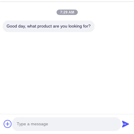
7:29 AM
Good day, what product are you looking for?
* টিইউভি মেডিকেল সিই অনুমোদিত 93/42/ইইসি মান
* টিইউভি আইএসও ১৩৪৮৫ঃ২০১৬ উৎপাদন লাইন পরিদর্শনের জন্য সর্বশেষ এবং আরও 
কঠোর মান
* চীনের বাজারে এখনই টিইউভি থেকে মেডিকেল সিই এবং আইএসও ১৩৪৮৫ পাওয়া যায়।
* কেএম ২০০৯ সালে প্রতিষ্ঠিত হয় এবং আমরা ১০০ জনেরও বেশি মূল্যবান দলের সদস্য 
নিয়োগ করি।আমাদের দল সৌন্দর্য মেশিন প্রদর্শনীতে অংশগ্রহণ করে গ্রাহকদের এবং অন্যান্য 
শিল্প পেশাদারদের কাছ থেকে সৌন্দর্য বাজারের চাহিদা সম্পর্কে সক্রিয়ভাবে শিখতেএটি আমাদের 
আরো প্রতিযোগিতামূলক পণ্য ডিজাইন করার জন্য অতিরিক্ত জ্ঞান দেয়