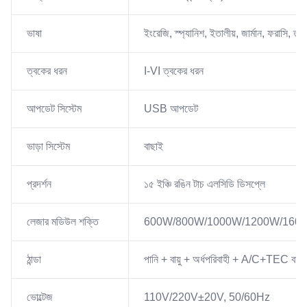
ভাষা
ইংরেজি, স্প্যানিশ, ইতালীয়, জার্মান, ফরাসি, তু
ত্বকের ধরন
I-VI ত্বকের ধরন
আপডেট সিস্টেম
USB আপডেট
ভাড়া সিস্টেম
বাছাই
প্রদর্শন
১৫ ইঞ্চি রঙিন টাচ এলসিডি ডিসপ্লে
লেজার মডিউল শক্তি
600W/800W/1000W/1200W/160
ঠান্ডা
পানি + বায়ু + অর্ধপরিবাহী + A/C+TEC বড়
ভোল্টেজ
110V/220V±20V, 50/60Hz