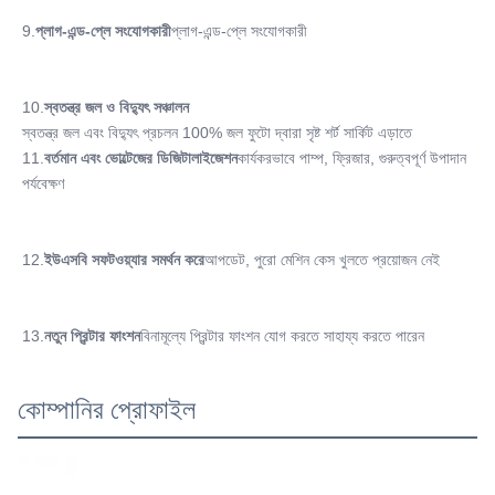
9.
প্লাগ-এন্ড-প্লে সংযোগকারী
প্লাগ-এন্ড-প্লে সংযোগকারী
10.
স্বতন্ত্র জল ও বিদ্যুৎ সঞ্চালন
স্বতন্ত্র জল এবং বিদ্যুৎ প্রচলন 100% জল ফুটো দ্বারা সৃষ্ট শর্ট সার্কিট এড়াতে
11.
বর্তমান এবং ভোল্টেজের ডিজিটালাইজেশন
কার্যকরভাবে পাম্প, ফ্রিজার, গুরুত্বপূর্ণ উপাদান 
পর্যবেক্ষণ
12.
ইউএসবি সফটওয়্যার সমর্থন করে
আপডেট, পুরো মেশিন কেস খুলতে প্রয়োজন নেই
13.
নতুন প্রিন্টার ফাংশন
বিনামূল্যে প্রিন্টার ফাংশন যোগ করতে সাহায্য করতে পারেন
কোম্পানির প্রোফাইল