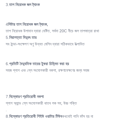
3.
তাপ নিরোধক জল ট্যাংক
4
লিটার তাপ নিরোধক জল ট্যাংক,
তাপ নিরোধক উপাদান দ্বারা বেষ্টিত, সর্বদা 20C নীচে জল তাপমাত্রা রাখা
5.
নিরাপত্তা বিদ্যুৎ তার
সব ঠান্ডা-সংক্ষেপণ অণু উন্নত মেশিন দ্বারা সঠিকভাবে উত্পাদিত
6.
প্রতিটি বৈদ্যুতিক তারের টুকরা চিহ্নিত করা হয়
সহজ প্লাগ এবং প্লে সংযোগকারী নকশা, রক্ষণাবেক্ষণের জন্য সহজ
7.
বিস্ফোরণ প্রতিরোধী নকশা
প্লাগ অ্যান্ড প্লে সংযোগকারী ধাতব লক সহ, উচ্চ শক্তি
.
8.
বিস্ফোরণ প্রতিরোধী পিইউ ওয়াটার টিউব
কখনোই পানি ফাঁস হয় না