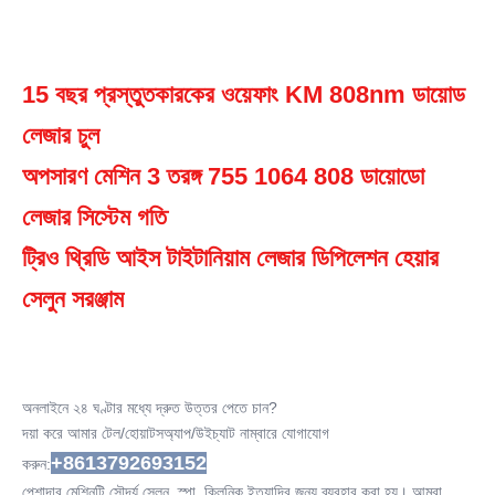
Q-Switch:
না.
15 বছর প্রস্তুতকারকের ওয়েফাং KM 808nm ডায়োড 
Laser Type:
পেশাদার লেজার চুল অপসারণ মেশিন
লেজার চুল
Style:
অপসারণ মেশিন 3 তরঙ্গ 755 1064 808 ডায়োডো 
নিশ্চল
Type:
লেজার সিস্টেম গতি
লেজার
ট্রিও থ্রিডি আইস টাইটানিয়াম লেজার ডিপিলেশন হেয়ার 
Feature:
ব্রণের চিকিৎসা, চুল বিরোধী, ফোলাভাব বিরোধী, রক্তনালী অপসারণ, স্তন বৃদ্ধিকারী,
সেলুন সরঞ্জাম
ডার্ক সার্কেল, ফেস লিফ
Application:
বাণিজ্যিক জন্য
After-Sales Service Provided:
অনলাইনে ২৪ ঘণ্টার মধ্যে দ্রুত উত্তর পেতে চান?
বিক্রয়োত্তর পরিষেবা নেই, বিনামূল্যে খুচরা যন্ত্রাংশ, অনলাইন সমর্থন, ভিডিও
দয়া করে আমার টেল/হোয়াটসঅ্যাপ/উইচ্যাট নাম্বারে যোগাযোগ 
প্রযুক্তিগত সহায়তা
+8613792693152
করুন:
Warranty:
২ বছর
পেশাদার মেশিনটি সৌন্দর্য সেলুন, স্পা, ক্লিনিক ইত্যাদির জন্য ব্যবহার করা হয়। আমরা 