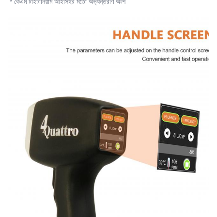
* কেএম টাইটানিয়াম আইসিইর মতো অভ্যন্তরীণ অংশ