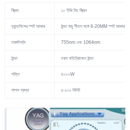
স্ক্রিন
১০ ইঞ্চি টাচ স্ক্রিন
হ্যান্ডপিসের স্পট আকার
ঠান্ডা বায়ু শীতল সঙ্গে 6-20MM স্পট আকার
তরঙ্গদৈর্ঘ্য
755nm এবং 1064nm
ঠান্ডা
তরল নাইট্রোজেন ঠান্ডা
শক্তি
৪০০০W
পালস প্রস্থ
৫-১০০ মিনিট