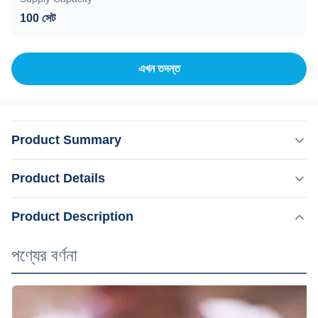
100 সেট
এখন তদন্ত
Product Summary
পণ্যের বর্ণনা আলেকজান্দ্রাইট লেজার একটি একক সমন্বিত সিস্টেম যা বিভিন্ন ধরনের
Product Details
চিকিত্সা প্রদান করে - সমস্ত ত্বকের ধরণের চুল অপসারণ, পাশাপাশি রঙ্গক এবং
রক্তনালী ক্ষত।এটি একটি দ্বৈত তরঙ্গদৈর্ঘ্য লেজার প্ল্যাটফর্ম যা দ্রুততম এবং
,
Product Description
বিশেষভাবে তুলে ধরা:
755 তরঙ্গদৈর্ঘ্য লেজার ডিপিলেশন
সবচেয়ে শক্তিশালী 755nm১০৬৪ এনএম এনডিঃইএজি লেজার সহ
১০৬৪ এনএম আলেকজান্দ্রাইট লেজার ডিপিলেশন
আলেকজানড্রাইট লেজার দ্রু...
পণ্যের বর্ণনা
Q-Switch:
না.
Style: