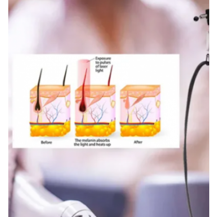
নিশ্চল
Type:
দাঁড়ানো
Feature:
রক্তনালী অপসারণ, চুল অপসারণ
Application:
বাণিজ্যিক জন্য
After-Sales Service Provided:
বিনামূল্যে খুচরা যন্ত্রাংশ, ভিডিও প্রযুক্তিগত সহায়তা
Warranty:
২ বছর
Wavelength:
755nm+1064nm
Product Name:
আলেকজান্দ্রাইট লেজারের চুল অপসারণ
Keyword:
লেজার 755 alex alexandrite চুল অপসারণ মেশিন
Technology:
কঠিন রাষ্ট্র লেজার চুল অপসারণ মেশিন