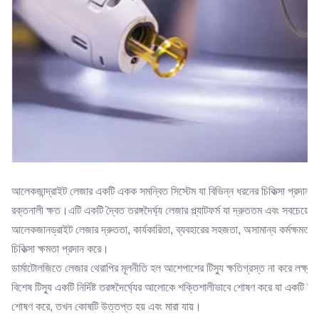
Energy Density:
100
Name:
ডায়োড লেজার হেয়ার অপসারণ মেশিন
আলেকজান্দ্রাইট লেজার একটি একক সমন্বিত সিস্টেম যা বিভিন্ন ধরনের চিকিত্সা প্রদান 
রক্তনালী ক্ষত।এটি একটি দ্বৈত তরঙ্গদৈর্ঘ্য লেজার প্ল্যাটফর্ম যা দ্রুততম এবং স
আলেকজানড্রাইট লেজার দ্রুততা, কার্যকারিতা, ব্যবহারের সহজতা, অসামান্য কর্মক্ষমতা, নি
চিকিত্সা ক্ষমতা প্রদান করে।
ডার্মাটোলজিতে লেজার থেরাপির মূলনীতি হল আশেপাশের টিস্যু ক্ষতিগ্রস্ত না করে লক্ষ্
বিশেষ টিস্যু একটি নির্দিষ্ট তরঙ্গদৈর্ঘ্যের আলোকে শক্তিশালীভাবে শোষণ করে যা একটি নির্দিষ
শোষণ করে, তখন কোষটি উত্তপ্ত হয় এবং মারা যায়।