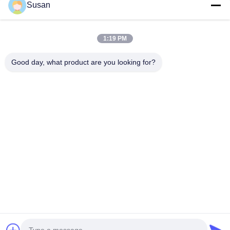
আধা-স্বয়ংক্রিয় পিইটি বোতল ফুঁ মেশিন বোতল তৈরির মেশিন বোতল ছাঁচনির্মাণ মেশিন প
Susan
পাত্রে এবং বোতলগুলির জন্য উপযুক্ত।
1:19 PM
Good day, what product are you looking for?
ট্যাগ:
ডায়োড চুল অপসারণ লেজার মেশিন
ডায়োড লেজারের চুল অপসারণ ডিভাইস
সেলুন লেজার হেয়ার অপসারণ মেশিন
Tel: 86--13606464486
ইমেইল: sales@wfkmdz.com
ডি৩-এইচ-০, ডি৩-এইচ-১৭, ডি৩-এইচ-১৮, নং ৭৯৯৯, ইস্ট হেলথ স্ট্রিট, ইয়ংচুন
কমিউনিটি, কিংচি স্ট্রিট, হাই-টেক জোন, ওয়েফাং, শানডং, চীন
বাড়ি
আমাদের সম্বন্ধে
পণ্য
আমাদের সাথে যোগাযোগ করুন
© 2024- Weifang KM Electronics Co., Ltd.. সর্বস্বত্ব সংরক্ষিত