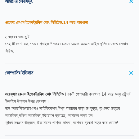
আমাদের সেবাসমূহ
ওয়েফাং কেএম ইলেকট্রনিক্স কোং লিমিটেড.14 বছর কারখানা
২ বছরের ওয়ারেন্টি
১০২ টি দেশ, ৬০,০০০+ গ্রাহক * ৭৫৫+৮০৮+১০৬৪ এনএম আইস কুলিং ডায়োড লেজার
সিরিজ,
কোম্পানির ইতিহাস
ওয়েফ্যাং কেএম ইলেকট্রনিক্স কোং লিমিটেড।
একটি পেশাদারী কারখানা 14 বছর জন্য সৌন্দর্য
ডিভাইস উন্নয়ন উপর ফোকাস।
সঙ্গে আছে
সিই/আইএসও সার্টিফিকেশন,বিশ্ব বাজারের জন্য উপযুক্ত,প্রধানত উত্তর
আমেরিকা,দক্ষিণ আমেরিকা,ইউরোপে ব্যবহৃত, আমাদের লক্ষ্য হল
সৌন্দর্য সরঞ্জাম উন্নয়ন, উচ্চ মানের পণ্যের সাধনা, আপনার ব্যবসা সহজ করে তোলে!