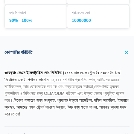
রপ্তানি শতাংশ
গ্রাহকদের সেবা
90% - 100%
10000000
কোম্পানির পরিচিতি
ওয়েফ্যাং কেএম ইলেকট্রনিক্স কোং লিমিটেড।
২০০৯ সাল থেকে সৌন্দর্যের সরঞ্জাম তৈরিতে 
নিয়োজিত একটি পেশাদার কারখানা।
২,০০০ বর্গমিটার প্রসেসিং স্পেস, আইএসও ৯০০০
সার্টিফিকেশন, আর ডেডিকেটেড আর ডি এবং বিক্রয়োত্তর সহায়তা,কোম্পানিটি ত্বকের
পুনরুজ্জীবন ও চিকিৎসার জন্য OEM/ODM পরিষেবা এবং উন্নত লেজার প্রযুক্তি প্রদান
করে।.
বিশ্বের বাজারের জন্য উপযুক্ত, প্রধানত উত্তর আমেরিকা, দক্ষিণ আমেরিকা, ইউরোপে 
ব্যবহৃত, আমাদের লক্ষ্য সৌন্দর্য সরঞ্জাম উন্নয়ন, উচ্চ পণ্য মানের সাধনা, আপনার ব্যবসা সহজ 
করে তোলে!