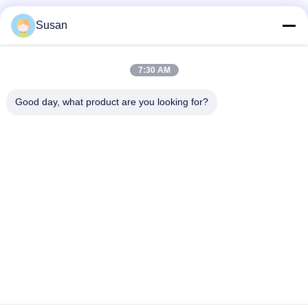
Susan
7:30 AM
Good day, what product are you looking for?
ট্যাগ:
আল্ট্রাসোনিক ভ্যাকুয়াম ক্যাভিটেশন মেশিন
আরএফ ক্যাভিটেশন স্লিমিং মেশিন
আরএফ ওজন হ্রাস মেশিন
Tel: 86--13606464486
ইমেইল: sales@wfkmdz.com
ডি৩-এইচ-০, ডি৩-এইচ-১৭, ডি৩-এইচ-১৮, নং ৭৯৯৯, ইস্ট হেলথ স্ট্রিট, ইয়ংচুন
কমিউনিটি, কিংচি স্ট্রিট, হাই-টেক জোন, ওয়েফাং, শানডং, চীন
বাড়ি
আমাদের সম্বন্ধে
পণ্য
আমাদের সাথে যোগাযোগ করুন