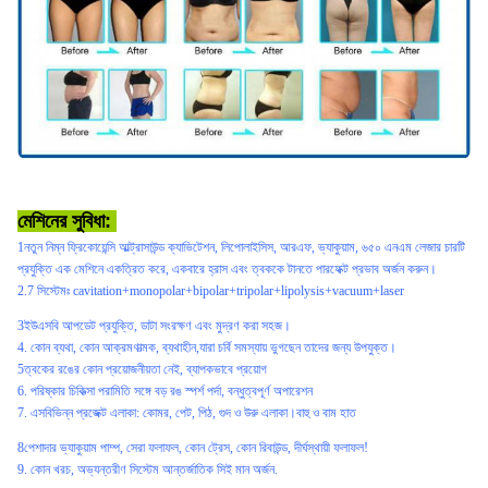
মেশিনের সুবিধা:
1নতুন নিম্ন ফ্রিকোয়েন্সি আল্ট্রাসাউন্ড ক্যাভিটেশন, লিপোলাইসিস, আরএফ, ভ্যাকুয়াম, ৬৫০ এনএম লেজার চারটি
প্রযুক্তি এক মেশিনে একত্রিত করে, একবারে হ্রাস এবং ত্বককে টানতে পারফেক্ট প্রভাব অর্জন করুন।
2.
7 সিস্টেমঃ cavitation+monopolar+bipolar+tripolar+lipolysis+vacuum+laser
3ইউএসবি আপডেট প্রযুক্তি, ডাটা সংরক্ষণ এবং মুদ্রণ করা সহজ।
4. কোন ব্যথা, কোন আক্রমণাত্মক, ব্যথাহীন,
যারা চর্বি সমস্যায় ভুগছেন তাদের জন্য উপযুক্ত।
5ত্বকের রঙের কোন প্রয়োজনীয়তা নেই, ব্যাপকভাবে প্রয়োগ
6. পরিষ্কার চিকিত্সা পরামিতি সঙ্গে বড় রঙ স্পর্শ পর্দা, বন্ধুত্বপূর্ণ অপারেশন
7. এস
বিভিন্ন প্রজেক্ট এলাকা: কোমর, পেট, পিঠ, গুদ ও উরু এলাকা।
বাহু ও বাম হাত
8পেশাদার ভ্যাকুয়াম পাম্প, সেরা ফলাফল, কোন ট্রেস, কোন রিবাউন্ড, দীর্ঘস্থায়ী ফলাফল!
9. কোন খরচ, অভ্যন্তরীণ সিস্টেম আন্তর্জাতিক সিই মান অর্জন.