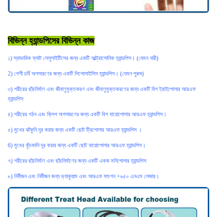
বিভিন্ন হ্যান্ডপিসের বিভিন্ন কাজ
১) স্বাভাবিক ফ্যাট সেলুলাইটিসের জন্য একটি আল্ট্রাসোনিক হ্যান্ডপিস। (যেমন নারী)
2) পেশী চর্বি অপসারণের জন্য একটি লিপোলাইসিস হ্যান্ডপিস। (যেমন পুরুষ)
৩) শরীরের ছাঁচনির্মাণ এবং জীবাণুমুক্তকরণ এবং জীবাণুমুক্তকরণের জন্য একটি বিগ ট্রাইপোলার আরএফ
হ্যান্ডপিস
৪) শরীরের গঠন এবং ক্লিপ অপসারণের জন্য একটি বিগ বায়োপোলার আরএফ হ্যান্ডপিস।
৫) মুখের ঝাঁকুনি দূর করার জন্য একটি ছোট ট্রিপোলার আরএফ হ্যান্ডপিস ।
6) মুখের কুঁচকানি দূর করার জন্য একটি ছোট বায়োপোলার আরএফ হ্যান্ডপিস।
৭) শরীরের ছাঁচনির্মাণ এবং ছাঁচনির্মাণের জন্য একটি একক মনিপোলার হ্যান্ডপিস
৮) নির্বীজন এবং নির্বীজন জন্য ভ্যাকুয়াম এবং আরএফ ফাংশন +৬৫০ এনএম লেজার।