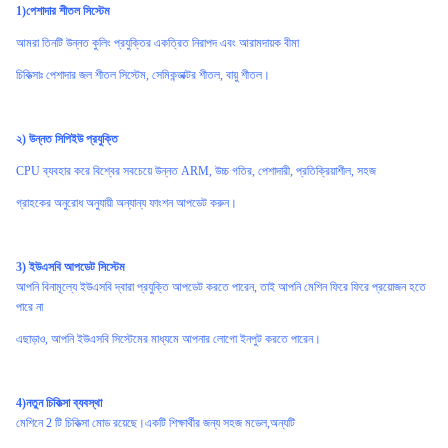
1)পেশাদার শীতল সিস্টেম
আমরা তিনটি উন্নত কুলিং প্রযুক্তির একত্রিত নিরাপদ এবং আরামদায়ক বীমা
চিকিত্সাঃ পেশাদার জল শীতল সিস্টেম, সেমিকন্ডাক্টর শীতল, বায়ু শীতল।
২) উন্নত সিপিইউ প্রযুক্তি
CPU ব্যবহার করে বিশ্বের সবচেয়ে উন্নত ARM, উচ্চ গতির, পেশাদারী, প্রতিক্রিয়াশীল, সহজ
গ্রাহকের অনুরোধ অনুযায়ী অন্যান্য ফাংশন আপডেট করুন।
3) ইউএসবি আপডেট সিস্টেম
আপনি বিনামূল্যে ইউএসবি দ্বারা প্রযুক্তি আপডেট করতে পারেন, তাই আপনি মেশিন ফিরে ফিরে প্রয়োজন হতে
পারে না
এছাড়াও, আপনি ইউএসবি সিস্টেমের মাধ্যমে আপনার লোগো ইনপুট করতে পারেন।
4)নতুন চিকিত্সা ব্যবস্থা
মেশিনে 2 টি চিকিত্সা মোড রয়েছে।একটি শিক্ষার্থীর জন্য সহজ মডেল,অন্যটি