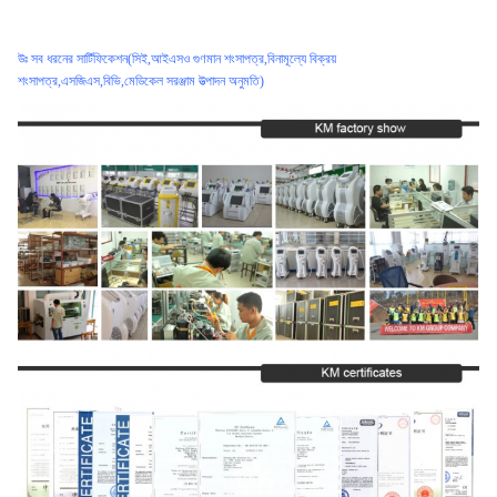
উঃ সব ধরনের সার্টিফিকেশন
(সিই,আইএসও গুণমান শংসাপত্র,বিনামূল্যে বিক্রয়
শংসাপত্র,এসজিএস,বিভি,মেডিকেল সরঞ্জাম উত্পাদন অনুমতি)