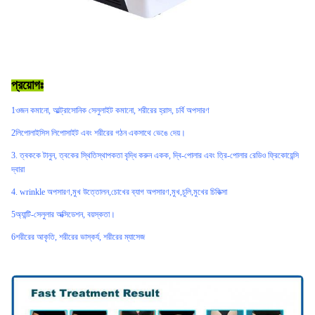
প্রয়োগঃ
1ওজন কমানো, আল্ট্রাসোনিক সেলুলাইট কমানো, শরীরের হ্রাস, চর্বি অপসারণ
2লিপোলাইসিস লিপোসাইট এবং শরীরের গঠন একসাথে ভেঙে দেয়।
3. ত্বককে টানুন, ত্বকের স্থিতিস্থাপকতা বৃদ্ধি করুন একক, দ্বি-পোলার এবং ত্রি-পোলার রেডিও ফ্রিকোয়েন্সি
দ্বারা
4. wrinkle অপসারণ,মুখ উত্তোলন,চোখের ব্যাগ অপসারণ,মুখ,চুলি,মুখের চিকিত্সা
5অ্যান্টি-সেলুলার অক্সিডেশন, বয়স্কতা।
6শরীরের আকৃতি, শরীরের ভাস্কর্য, শরীরের ম্যাসেজ