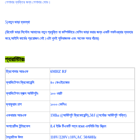
পেশাদার ব্যক্তির জন্য পেশাদার মোড।
5)নতুন ভাড়া ব্যবস্থা
(রিমোট ভাড়া সিস্টেম আমাদের নতুন প্রযুক্তি যা কম্পিউটারে মেশিন ভাড়া করার জন্য একটি সফটওয়্যার ব্যবহার
করে,আইসি কার্ডের প্রয়োজন নেই।এটা খুবই সুবিধাজনক এবং অনেক সময় বাঁচায়)
প্যারামিটারঃ
ত্রিপোলার আরএফ
6MHZ RF
ক্যাভিটেশন ফ্রিকোয়েন্সি
৪০ কেএইচজেড
ক্যাভিটেশন ম্যাক্স আউটপুটঃ
১০০ ওয়াট
ভ্যাকুয়াম চাপ
১০০০ কেপিএ
একধারার আরএফ
1Mhz ((আউটপুট ফ্রিকোয়েন্সি),50J ((সর্বোচ্চ আউটপুট শক্তি)
অপারেটিভ ইন্টারফেস
8.4 ইঞ্চি টিএফটি সত্য রঙের এলসিডি টাচ স্ক্রিন
বৈদ্যুতিক উৎস
110V/220V±10V,AC 50/60Hz