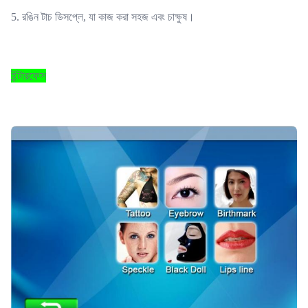
5. রঙিন টাচ ডিসপ্লে, যা কাজ করা সহজ এবং চাক্ষুষ।
ইন্টারফেস