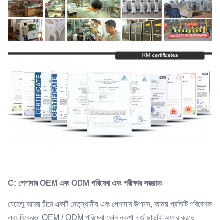
C: পেশাদার OEM এবং ODM পরিষেবা এবং পরীক্ষার সরঞ্জামঃ
যেহেতু আমরা চীনে একটি নেতৃস্থানীয় এবং পেশাদার উত্পাদন, আমরা প্রতিটি পরিবেশক
এবং বিক্রেতা OEM / ODM পরিষেবা কোন নকশা চার্জ ছাড়াই অফার করতে