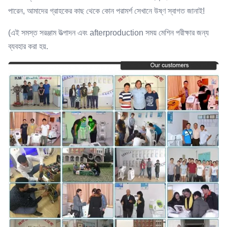
পারেন, আমাদের গ্রাহকের কাছ থেকে কোন পরামর্শ সেখানে উষ্ণ স্বাগত জানাই!
(এই সমস্ত সরঞ্জাম উত্পাদন এবং afterproduction সময় মেশিন পরীক্ষার জন্য
ব্যবহার করা হয়.