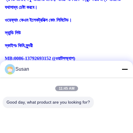
যথাসাধ্য চেষ্টা করবে।
ওয়েফ্যাং কেএম ইলেকট্রনিক্স কোং লিমিটেড।
স্যান্ডি লিউ
স্কাইপঃ কিমি.সুন্দরী
MB:0086-13792693152 ((ওয়াটসঅ্যাপ)
Susan
11:45 AM
Good day, what product are you looking for?
ট্যাগ:
Q সুইচ ইয়াগ লেজার ট্যাটু অপসারণ মেশিন
Q সুইচড লেজার ট্যাটু রিমুভাল মেশিন
এনডি ইয়াগ লেজার ট্যাটু রিমুভাল মেশিন