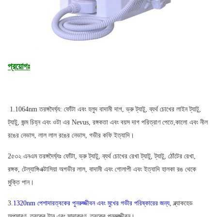
Name:
nd ইয়াগ লেজার ট্যাটু রিমুভাল লেজার ট্যাটু রিমুভার 1064nm 532nm
1320nm
Screen:
8.4 টাচ স্ক্রিন
প্রয়োগঃ
Handpiece:
৪র্থ প্রজন্মের হ্যান্ডেল
Laser Tattoo Removal Equipment:
সিই আইএসও টিইউভি অনুমোদিত
1.1064nm তরঙ্গদৈর্ঘ্য: ফোঁটা এবং হলুদ বাদামী দাগ, ভ্রু ট্যাটু, ব্যর্থ চোখের লাইন ট্যাটু,
Wavelength:
ট্যাটু, জন্ম চিহ্ন এবং ওটা এর Nevus, রঙ্গকতা এবং বয়স দাগ পরিত্রাণ পেতে,
কালো এবং নীল
ডবল তরঙ্গদৈর্ঘ্য 1064nm, 532nm
রঙের নেভাস, লাল লাল রঙের নেভাস, গভীর কফি ইত্যাদি।
Single-Pulse Energy:
1500mJ (1064nm);
1500mJ (1064nm);
400mJ (532nm)
2৫৩২ এনএম তরঙ্গদৈর্ঘ্যঃ ফোঁটা, ভ্রু ট্যাটু, ব্যর্থ চোখের রেখা ট্যাটু, ট্যাটু, ঠোঁটের রেখা,
400mJ (532nm)
রঙ্গক, টেল্যাঙ্গিএক্টাসিয়া অগভীর লাল, বাদামী এবং গোলাপী এবং ইত্যাদি হালকা রঙ থেকে
Software:
বিনামূল্যে গ্রাহকের লোগো যোগ করতে পারেন
মুক্তি পান।
Training:
3.
1320nm পেশাদার
ত্বকের পুনরুজ্জীবন এবং মুখের গভীর পরিষ্কারের জন্য
, ব্ল্যাকহেড
ম্যানুয়াল ব্যবহারকারী+ডিভিডি+অন লাইন প্রশিক্ষণ
Name:
অপসারণ, ত্বকের টান এবং সাদাকরণ, ত্বকের পুনরুজ্জীবন।