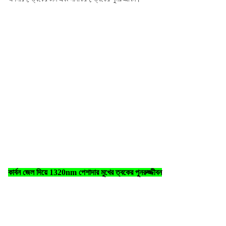
q সুইচ nd ইয়াগ লেজার মেশিন
কার্বন জেল দিয়ে 1320nm পেশাদার মুখের ত্বকের পুনরুজ্জীবন