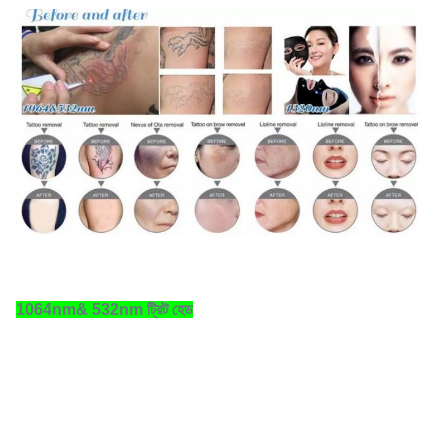
1064nm& 532nm ট্রিট হেড