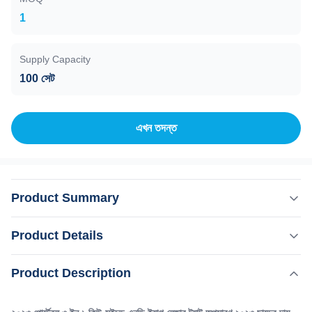
1
Supply Capacity
100 সেট
এখন তদন্ত
Product Summary
২০২৩ পোর্টেবল ৩ ইন ১ কিউ-সুইচড এনডি ইয়াগ লেজার ট্যাটু অপসারণ ২০২৩
Product Details
ছাড়ের দাম সহ ২০২৩ ডিসকাউন্ট দাম পোর্টেবল ৩ ইন ১ কুইজড এনডি ইয়াগ লেজার
ট্যাটু অপসারণ / লেজার ট্যাটু অপসারণ 1064nm 532nm 1320nm প্রয়োগঃ
,
Product Description
বিশেষভাবে তুলে ধরা:
বাণিজ্যিক Q সুইচ ND Yag লেজার মেশিন
1.1064nm তরঙ্গদৈর্ঘ্য: ফোঁটা এবং হলুদ বাদামী দাগ, ভ্রু ট্যাটু, ব্যর্থ চোখের লাইন
,
3 ইন 1 কিউ সুইচ এনডি ইয়াগ লেজার মেশিন
ট্যাটু, ট্যাটু, ...
3 ইন 1 কিউ সুইচ ইয়াগ লেজার ট্যাটু অপসারণ মেশিন