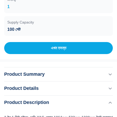
1
Supply Capacity
100 সেট
এখন তদন্ত
Product Summary
3 ইন 1 কিউ সুইচড এনডি YAG লেজার 1064nm 532nm 1320nm ট্যাটু
Product Details
অপসারণ লেজার OEM ওডিএম সেবা ৫টা কিনলে ১টা লেজার হ্যান্ডেল ফ্রি
পাবেন১০টা কিনলে ১টা ফ্রি পাবেন কেন আমাদের বেছে নিলেন?1আলিবাবাতে ১৪ বছর
,
Product Description
বিশেষভাবে তুলে ধরা:
3 ইন 1 কিউ সুইচ এনডি ইয়াগ লেজার মেশিন
ধরে কাজ করা একজন ৫ তারকা সোনা সরবরাহকারী।2.-TOP 1 ট্রেড আশ্বাস সীমা
,
Q সুইচ ND ইয়াগ লেজার মেশিন ট্যাটু অপসারণ
$616,0003.-টপ ১ লেনদেনের স্তর4.-বুরো ভে...
Q সুইচ ND ইয়াগ লেজার মেশিন OEM