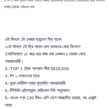
3 ইন 1 কিউ সুইচড এনডি YAG লেজার 1064nm 532nm 1320nm ট্যাটু অপসারণ
লেজার OEM ওডিএম সেবা
Name:
q সুইচ nd ইয়াগ লেজার মেশিন
Q-Switch:
না.
Laser Type:
এনডি: ইয়াগ লেজার
৫টা কিনলে ১টা লেজার হ্যান্ডেল ফ্রি পাবেন
Style:
১০টা কিনলে ১টা ফ্রি পাবেন কেন আমাদের বেছে নিলেন?
সুবহ
1আলিবাবাতে ১৪ বছর ধরে কাজ করা একজন ৫ তারকা সোনা 
Type:
সরবরাহকারী।
লেজার
Feature:
2.-TOP 1 ট্রেড আশ্বাস সীমা $616,000
ব্রণ চিকিত্সা, অ্যান্টি-ফুফিনেস, পিগমেন্ট অপসারণ, পিগমেন্টেশন সংশোধনকারী, ট্যাটু
3.-টপ ১ লেনদেনের স্তর
অপসারণ
4.-বুরো ভেরিটাস দ্বারা মূল্যায়িত সরবরাহকারী
Application:
5.-টিইউভি রেইনল্যান্ড মেডিকেল সিই অনুমোদন
বাণিজ্যিক, বাণিজ্যিক ও বাড়ির ব্যবহারের জন্য
After-Sales Service Provided:
6.-কেএম পণ্য 130 টিরও বেশি দেশে আচ্ছাদিত হয়েছে. বড় এজেন্ট 
বিনামূল্যে খুচরা যন্ত্রাংশ, অনলাইন সমর্থন, ভিডিও প্রযুক্তিগত সহায়তা, ক্ষেত্র
আছে
ইনস্টলেশন, কমিশনিং এবং