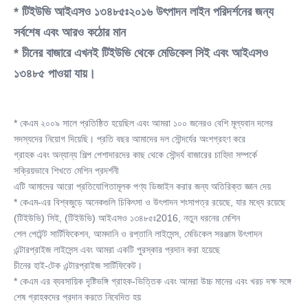
* টিইউভি আইএসও ১৩৪৮৫ঃ২০১৬ উৎপাদন লাইন পরিদর্শনের জন্য 
সর্বশেষ এবং আরও কঠোর মান
* চীনের বাজারে এখনই টিইউভি থেকে মেডিকেল সিই এবং আইএসও 
১৩৪৮৫ পাওয়া যায়।
* কেএম ২০০৯ সালে প্রতিষ্ঠিত হয়েছিল এবং আমরা ১০০ জনেরও বেশি মূল্যবান দলের 
সদস্যদের নিয়োগ দিয়েছি। প্রতি বছর আমাদের দল সৌন্দর্যের অংশগ্রহণ করে
গ্রাহক এবং অন্যান্য শিল্প পেশাদারদের কাছ থেকে সৌন্দর্য বাজারের চাহিদা সম্পর্কে 
সক্রিয়ভাবে শিখতে মেশিন প্রদর্শনী
এটি আমাদের আরো প্রতিযোগিতামূলক পণ্য ডিজাইন করার জন্য অতিরিক্ত জ্ঞান দেয়
* কেএম-এর বিশ্বজুড়ে অনেকগুলি চিকিৎসা ও উৎপাদন শংসাপত্র রয়েছে, যার মধ্যে রয়েছে 
(টিইউভি) সিই, (টিইউভি) আইএসও ১৩৪৮৫ঃ2016, নতুন ধরনের মেশিন
শেল পেটেন্ট সার্টিফিকেশন, আমদানি ও রপ্তানি লাইসেন্স, মেডিকেল সরঞ্জাম উৎপাদন 
এন্টারপ্রাইজ লাইসেন্স এবং আমরা একটি পুরস্কার প্রদান করা হয়েছে
চীনের হাই-টেক এন্টারপ্রাইজ সার্টিফিকেট।
* কেএম এর ব্যবসায়িক দৃষ্টিভঙ্গি গ্রাহক-ভিত্তিক এবং আমরা উচ্চ মানের এবং খরচ দক্ষ সঙ্গে 
শেষ গ্রাহকদের প্রদান করতে নিবেদিত হয়