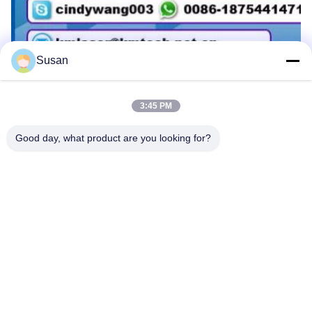
Susan
3:45 PM
Good day, what product are you looking for?
ট্যাগ:
Q সুইচ ইয়াগ লেজার ট্যাটু অপসারণ মেশিন
Q সুইচড লেজার ট্যাটু রিমুভাল মেশিন
এনডি ইয়াগ লেজার ট্যাটু রিমুভাল মেশিন
Tel: 86--13606464486
ইমেইল: sales@wfkmdz.com
ডি৩-এইচ-০, ডি৩-এইচ-১৭, ডি৩-এইচ-১৮, নং ৭৯৯৯, ইস্ট হেলথ স্ট্রিট, ইয়ংচুন
কমিউনিটি, কিংচি স্ট্রিট, হাই-টেক জোন, ওয়েফাং, শানডং, চীন