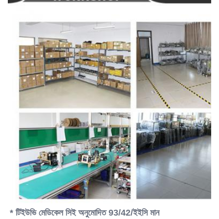
* টিইউভি মেডিকেল সিই অনুমোদিত 93/42/ইইসি মান