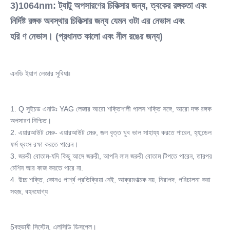
3)1064nm: ট্যাটু অপসারণের চিকিত্সার জন্য, ত্বকের রঙ্গকতা এবং 
নির্দিষ্ট রঙ্গক অবস্থার চিকিত্সার জন্য যেমন ওটা এর নেভাস এবং
হরি ণ নেভাস। (প্রধানত কালো এবং নীল রঙের জন্য)
এনডি ইয়াগ লেজার সুবিধাঃ
1. Q সুইচড এনডিঃ YAG লেজার আরো শক্তিশালী পালস শক্তি সঙ্গে, আরো দক্ষ রঙ্গক 
অপসারণ নিশ্চিত।
2. এয়ারআউট মেরু- এয়ারআউট মেরু, জল বৃত্ত খুব ভাল সাহায্য করতে পারেন, হ্যান্ডেল 
ফর্ম ধ্বংস রক্ষা করতে পারেন।
3. জরুরী বোতাম-যদি কিছু আসে জরুরী, আপনি লাল জরুরী বোতাম টিপতে পারেন, তারপর 
মেশিন আর কাজ করতে পারে না.
4. উচ্চ শক্তি, কোনও পার্শ্ব প্রতিক্রিয়া নেই, আক্রমণাত্মক নয়, নিরাপদ, পরিচালনা করা 
সহজ, বহনযোগ্য
5বহুভাষী সিস্টেম, এলসিডি ডিসপ্লে।