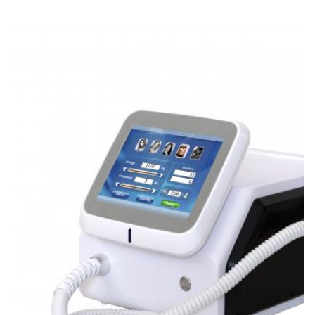
Warranty:
২ বছর
Colour:
লাল, নীল, স্লিভারি, গোলাপী, সাদা, এবং তাই
OEM ODM Services:
হ্যাঁ।
Languages:
24টি ভিন্ন ভাষা বেছে নিতে পারেন
Output Energy::
1~ 2000mJ (নিয়ন্ত্রণযোগ্য)
Frequency:
1-10Hz
Wavelength::
1064nm, 532nm,1320nm
Cooling System::
বায়ু + জল + তাপমাত্রা নিয়ন্ত্রণ
Laser Bar Diameter:
1 ~ 6 মিমি