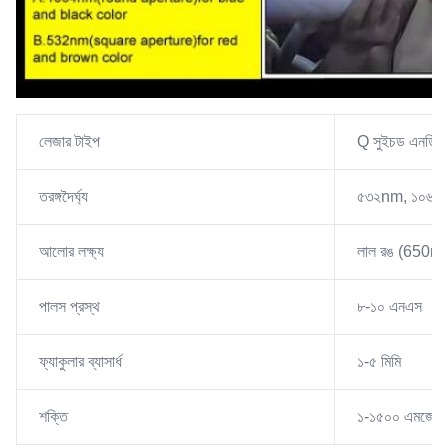
লেজার টাইপ
Q সুইচড এনডি ই
তরঙ্গদৈর্ঘ্য
৫৩২nm, ১০৬৪
আলোর লক্ষ্য
লাল রঙ (650n
পালস প্রস্থ
৮-১০ এনএস
ফ্যাকুলার ব্যাসার্ধ
১-৫ মিমি
শক্তি
১-১৫০০ এমজে