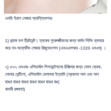
এনডি ইয়াগ লেজার অ্যাপ্লিকেশনঃ
1) ব্ল্যাক ডল ট্রিটমেন্ট। ত্বকের পুনরুজ্জীবনের জন্য কার্বন পিলিং ব্যবহার 
করে নন-অব্লেটিভ লেজার রিজুভেনেশন (এনএএলআর -1320 এনএম) ।
২) ৫৩২ এনএমঃ এপিডার্মাল পিগমেন্টেশনের চিকিত্সার জন্য যেমন ফ্রেক, 
সোলার লেন্টিগো, এপিডার্মাল মেলাসমা ইত্যাদি (প্রধানত লাল এবং লাল 
রঙের রঙের রঙের রঙের রঙের রঙের রঙ)
বাদামী রঙ্গকতা)