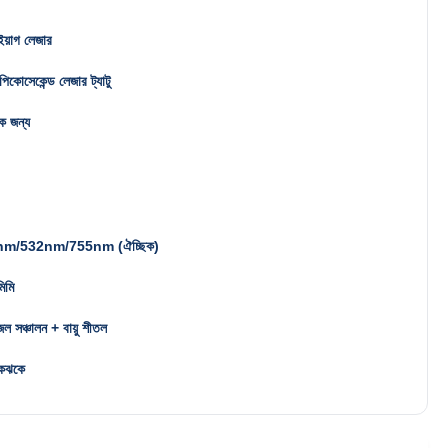
য়াগ লেজার
পিকোসেকেন্ড লেজার ট্যাটু
িক জন্য
m/532nm/755nm (ঐচ্ছিক)
িমি
ল সঞ্চালন + বায়ু শীতল
ঝকঝকে