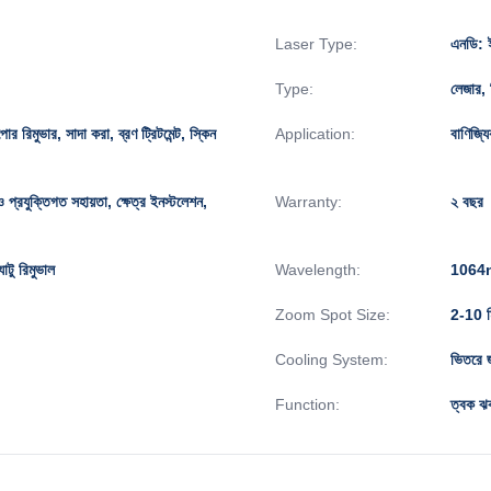
Laser Type:
এনডি: ই
Type:
লেজার, 
পোর রিমুভার, সাদা করা, ব্রণ ট্রিটমেন্ট, স্কিন
Application:
বাণিজ্য
িও প্রযুক্তিগত সহায়তা, ক্ষেত্র ইনস্টলেশন,
Warranty:
২ বছর
াটু রিমুভাল
Wavelength:
1064n
Zoom Spot Size:
2-10 ম
Cooling System:
ভিতরে জ
Function:
ত্বক 