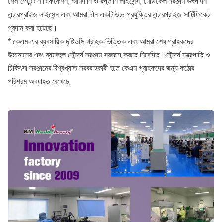
শেল পেটেন্ট সার্টিফিকেশন, আমদানি ও রপ্তানি লাইসেন্স, মেডিকেল সরঞ্জাম উৎপাদন
এন্টারপ্রাইজ লাইসেন্স এবং আমরা চীন একটি উচ্চ প্রযুক্তির এন্টারপ্রাইজ সার্টিফিকেট
প্রদান করা হয়েছে।
* কেএম-এর ব্যবসায়িক দৃষ্টিভঙ্গি গ্রাহক-ভিত্তিক এবং আমরা শেষ গ্রাহকদের
উচ্চমানের এবং ব্যয়বহুল সৌন্দর্য সরঞ্জাম সরবরাহ করতে নিবেদিত।সৌন্দর্য যন্ত্রপাতি ও
চিকিৎসা সরঞ্জামের বিশ্বখ্যাত সরবরাহকারী হতে কেএম গ্রাহকদের জন্য কঠোর
পরিশ্রম অব্যাহত রেখেছে