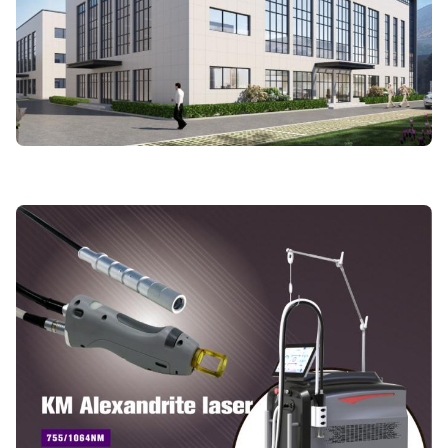
Warranty:
২ বছর
Name:
ব্যথাহীন চুল অপসারণ লেজার আলেকজান্ড্রাইট 755nm 1064nm
Spot Size:
10,12,14,16,18,20 মিমি
Laser Wavelength:
755nm，1064nm
Software:
হ্যাঁ।
Customized Service:
হ্যাঁ।
Name:
আলেকজান্দ্রাইট লেজার মেশিন