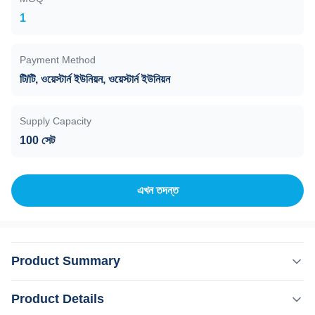
1
Payment Method
টি/টি, ওয়েস্টার্ন ইউনিয়ন, ওয়েস্টার্ন ইউনিয়ন
Supply Capacity
100 সেট
এখন তদন্ত
Product Summary
15 বছর KM লেজারএকটি কোম্পানিউপর দৃষ্টি নিবদ্ধ করাপ্রযুক্তির উন্নতি
Product Details
আলেকজান্দ্রাইট লেজার 1.আউটপুট অপটিক্যাল ফাইবারজন্যসহজেই প্লাগ এবং