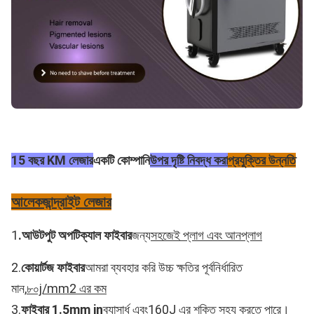
15 বছর KM লেজার
একটি কোম্পানি
উপর দৃষ্টি নিবদ্ধ করা
প্রযুক্তির উন্নতি
আলেকজান্দ্রাইট লেজার
1
.
আউটপুট অপটিক্যাল ফাইবার
জন্য
সহজেই প্লাগ এবং আনপ্লাগ
2.
কোয়ার্টজ ফাইবার
আমরা ব্যবহার করি উচ্চ ক্ষতির পূর্বনির্ধারিত
মান,
৮০j/mm2 এর কম
3.
ফাইবার 1.5mm i
n
ব্যাসার্ধ এবং
160J এর শক্তি সহ্য করতে পারে।