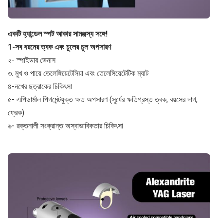
একটি হ্যান্ডেল স্পট আকার সামঞ্জস্য সঙ্গে!
1-সব ধরনের ত্বক এবং চুলের চুল অপসারণ
২- স্পাইডার ভেনাস
৩. মুখ ও পায়ে তেলেঙ্গিয়েটেসিয়া এবং তেলেঙ্গিয়েটেটিক ম্যাট
৪-নখের ছত্রাকের চিকিৎসা
৫- এপিডার্মাল পিগমেন্টযুক্ত ক্ষত অপসারণ (সূর্যের ক্ষতিগ্রস্ত ত্বক, বয়সের দাগ,
ফ্রেক)
৬- রক্তনালী সংক্রান্ত অস্বাভাবিকতার চিকিৎসা