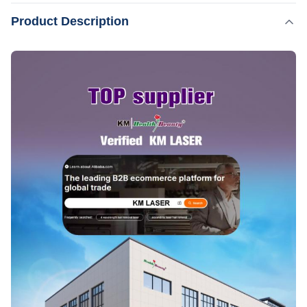
আনপ্লাগ 2.কোয়ার্টজ ফাইবারআমরা ব্যবহার করি উচ্চ ক্ষতির পূর্বনির্ধারিত
,
Product Description
বিশেষভাবে তুলে ধরা:
পেশাদার আলেকজান্দ্রাইট লেজার মেশিন
মান,৮০j/mm2 এর কম 3.ফাইবার 1.5mm inব্যাসার্ধ এবং160J এর শক্তি সহ্য
,
আলেকজান্দ্রাইট লেজার মেশিন 755nm
আলেক্স লেজার হেয়ার অপসারণ মেশিন OEM
করতে পারে। 4.ডাবল সার্কিটডিজা...
Q-Switch:
না.
Laser Conduct System:
ফাইবার কন্ডাক্ট
Style:
নিশ্চল
Type:
লেজার
Voltage:
AC 220V/ 110V 10A 50/ 60Hz
Aluminous Case:
পরিবহন প্যাকেজ
After-Sales Service Provided:
বিনামূল্যে খুচরা যন্ত্রাংশ, অনলাইন সমর্থন, ভিডিও প্রযুক্তিগত সহায়তা, ক্ষেত্র
ইনস্টলেশন, কমিশনিং এবং