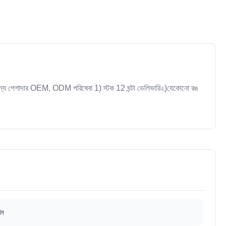
 পেশাদার OEM, ODM পরিষেবা 1) স্টক 12 ঘন্টা ডেলিভারি২)যেকোনো রঙ
িন