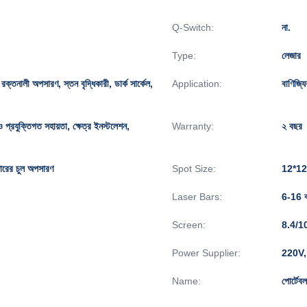
Q-Switch:
না.
Type:
লেজার
রক্তনালী অপসারণ, স্তন বৃদ্ধিকারী, ডার্ক সার্কেল,
Application:
বাণিজ্য
িও প্রযুক্তিগত সহায়তা, ক্ষেত্র ইনস্টলেশন,
Warranty:
২ বছর
জারের চুল অপসারণ
Spot Size:
12*1
Laser Bars:
6-16 ব
Screen:
8.4/10.4
Power Supplier:
220V,
Name:
পোর্টেব