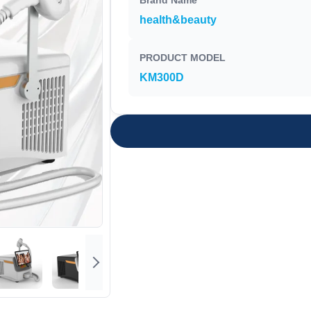
Brand Name
health&beauty
PRODUCT MODEL
KM300D