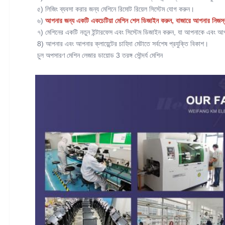
৫) লিজিং ব্যবসা করার জন্য মেশিনে রিমোট রিয়েল সিস্টেম যোগ করুন।
৬)
আপনার জন্য একটি একচেটিয়া মেশিন শেল ডিজাইন করুন, বাজারে আপনার নিজস্ব ব্
৭) মেশিনের একটি নতুন ইন্টারফেস এবং সিস্টেম ডিজাইন করুন, যা আপনাকে এবং আপনা
8) আপনার এবং আপনার ক্লায়েন্টের চাহিদা মেটাতে সর্বশেষ প্রযুক্তি বিকাশ।
চুল অপসারণ মেশিন লেজার ডায়োড 3 তরঙ্গ সৌন্দর্য মেশিন