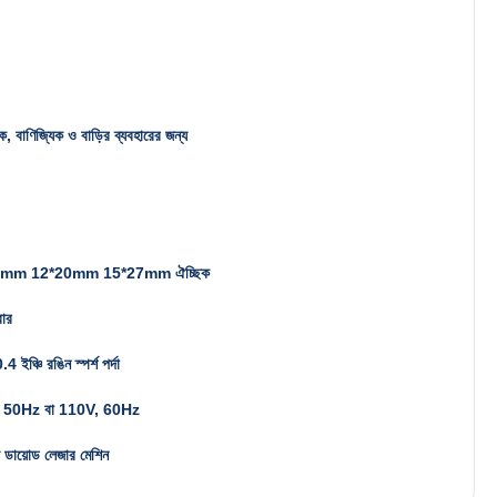
িক, বাণিজ্যিক ও বাড়ির ব্যবহারের জন্য
2mm 12*20mm 15*27mm ঐচ্ছিক
ার
 ইঞ্চি রঙিন স্পর্শ পর্দা
 50Hz বা 110V, 60Hz
ল ডায়োড লেজার মেশিন