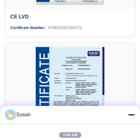
CE LVD
Certificate Number:
AT58250SC000475
Susan
4:46 AM