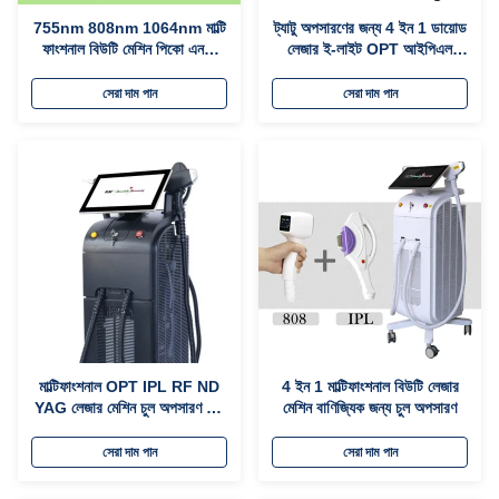
755nm 808nm 1064nm মাল্টি
ট্যাটু অপসারণের জন্য 4 ইন 1 ডায়োড
ফাংশনাল বিউটি মেশিন পিকো এনডি
লেজার ই-লাইট OPT আইপিএল
ইয়াগ লেজার আরএফ প্রযুক্তি সহ
হেয়ার অপসারণ মেশিন
সেরা দাম পান
সেরা দাম পান
মাল্টিফাংশনাল OPT IPL RF ND
4 ইন 1 মাল্টিফাংশনাল বিউটি লেজার
YAG লেজার মেশিন চুল অপসারণ 15
মেশিন বাণিজ্যিক জন্য চুল অপসারণ
ইঞ্চি টাচ স্ক্রিন সহ
সেরা দাম পান
সেরা দাম পান