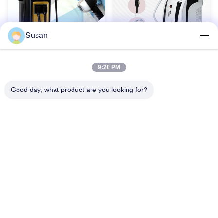
Susan
2 ইন 1 লেজার ডায়োড মেশিন পোর্টেবল
সিই সার্টিফিকেশন2 ইন 1 3
এবং স্টেশনারি ট্যাটু অপসারণ
তরঙ্গদৈর্ঘ্য755/808/1064nm চুল
810nm 808nm Q-
অপসারণ 3000W শক্তিশালী শক্তি
9:20 PM
Switched ND Yag Diode
বরফ ডায়োড চুল অপসারণ মেশিন
সেরা দাম পান
সেরা দাম পান
Laser 810nm
Good day, what product are you looking for?
1
2
3
Tel: 86--13606464486
ইমেইল: sales@wfkmdz.com
ডি৩-এইচ-০, ডি৩-এইচ-১৭, ডি৩-এইচ-১৮, নং ৭৯৯৯, ইস্ট হেলথ স্ট্রিট, ইয়ংচুন
কমিউনিটি, কিংচি স্ট্রিট, হাই-টেক জোন, ওয়েফাং, শানডং, চীন
বাড়ি
আমাদের সম্বন্ধে
পণ্য
আমাদের সাথে যোগাযোগ করুন