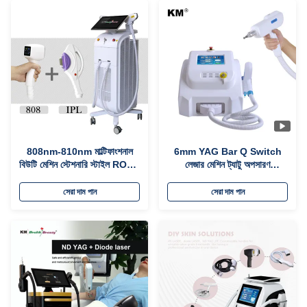
808nm-810nm মাল্টিফাংশনাল
6mm YAG Bar Q Switch
বিউটি মেশিন স্টেশনারি স্টাইল ROHS
লেজার মেশিন ট্যাটু অপসারণ
TGA অনুমোদিত
1064nm 532nm 1320nm
সেরা দাম পান
সেরা দাম পান