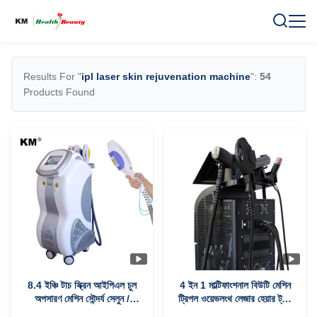
Results For "
ipl laser skin rejuvenation machine
":
54
Products Found
8.4 ইঞ্চি টাচ স্ক্রিন আইপিএল চুল
4 ইন 1 মাল্টিফাংশনাল বিউটি মেশিন
অপসারণ মেশিন সৌন্দর্য সেলুন /
ট্রিপল ওয়েভলংথ লেজার হেয়ার ট্যাটু
কসমেটিক সেলুনের জন্য
অপসারণ মেশিন